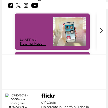
Il 
Le APP del
Mus
Sistema Musei
net
#DiscoverMiC
07/10/2018
Ho cercato la libertà più che la