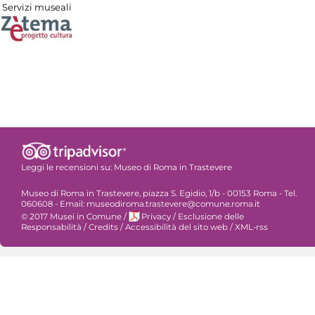
Servizi museali
Leggi le recensioni su:
Museo di Roma in Trastevere
Museo di Roma in Trastevere, piazza S. Egidio, 1/b - 00153 Roma - Tel.
060608 - Email: museodiroma.trastevere@comune.roma.it
© 2017 Musei in Comune
/
Privacy
/
Esclusione delle
Responsabilità
/
Credits
/
Accessibilità del sito web
/
XML-rss