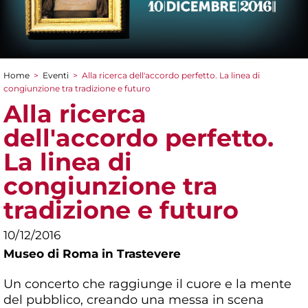
Home
>
Eventi
>
Alla ricerca dell'accordo perfetto. La linea di
Tu sei qui
congiunzione tra tradizione e futuro
Alla ricerca
dell'accordo perfetto.
La linea di
congiunzione tra
tradizione e futuro
10/12/2016
Museo di Roma in Trastevere
Un concerto che raggiunge il cuore e la mente
del pubblico, creando una messa in scena