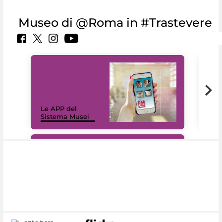
Museo di @Roma in #Trastevere
Il 
Le APP del
Mus
Sistema Musei
net
#DiscoverMiC