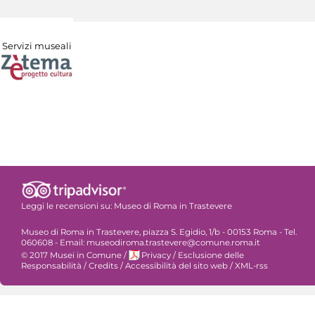
Servizi museali
Leggi le recensioni su:
Museo di Roma in Trastevere
Museo di Roma in Trastevere, piazza S. Egidio, 1/b - 00153 Roma - Tel.
060608 - Email: museodiroma.trastevere@comune.roma.it
© 2017 Musei in Comune
/
Privacy
/
Esclusione delle
Responsabilità
/
Credits
/
Accessibilità del sito web
/
XML-rss