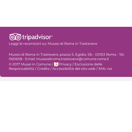
Leggi le recensioni su:
Museo di Roma in Trastevere
Museo di Roma in Trastevere, piazza S. Egidio, 1/b - 00153 Roma - Tel.
060608 - Email: museodiroma.trastevere@comune.roma.it
© 2017 Musei in Comune
/
Privacy
/
Esclusione delle
Responsabilità
/
Credits
/
Accessibilità del sito web
/
XML-rss