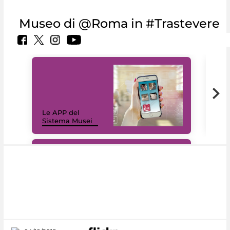
Museo di @Roma in #Trastevere
Il 
Le APP del
Mus
Sistema Musei
net
#DiscoverMiC