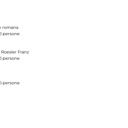
re romana
0 persone
e Roesler Franz
0 persone
0 persone