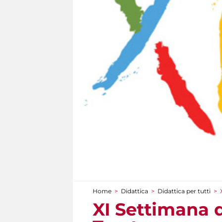
Home
>
Didattica
>
Didattica per tutti
>
Tu sei qui
XI Settimana 