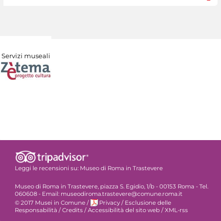
Servizi museali
Leggi le recensioni su:
Museo di Roma in Trastevere
Museo di Roma in Trastevere, piazza S. Egidio, 1/b - 00153 Roma - Tel.
060608 - Email: museodiroma.trastevere@comune.roma.it
© 2017 Musei in Comune
/
Privacy
/
Esclusione delle
Responsabilità
/
Credits
/
Accessibilità del sito web
/
XML-rss