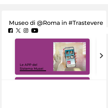
Museo di @Roma in #Trastevere
Il 
Le APP del
Mus
Sistema Musei
net
#DiscoverMiC