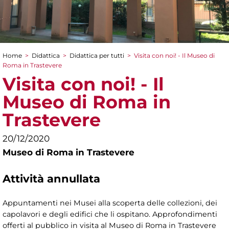
Home
>
Didattica
>
Didattica per tutti
>
Visita con noi! - Il Museo di
Tu sei qui
Roma in Trastevere
Visita con noi! - Il
Museo di Roma in
Trastevere
20/12/2020
Museo di Roma in Trastevere
Attività annullata
Appuntamenti nei Musei alla scoperta delle collezioni, dei
capolavori e degli edifici che li ospitano. Approfondimenti
offerti al pubblico in visita al Museo di Roma in Trastevere