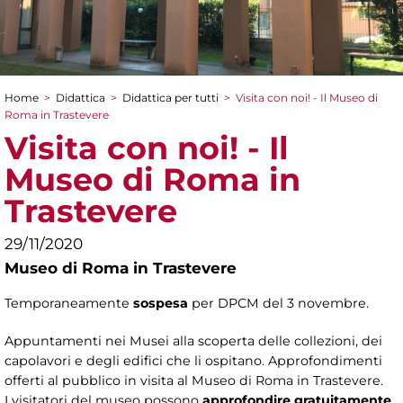
Home
>
Didattica
>
Didattica per tutti
>
Visita con noi! - Il Museo di
Tu sei qui
Roma in Trastevere
Visita con noi! - Il
Museo di Roma in
Trastevere
29/11/2020
Museo di Roma in Trastevere
Temporaneamente
sospesa
per DPCM del 3 novembre.
Appuntamenti nei Musei alla scoperta delle collezioni, dei
capolavori e degli edifici che li ospitano. Approfondimenti
offerti al pubblico in visita al Museo di Roma in Trastevere.
I visitatori del museo possono
approfondire gratuitamente
,