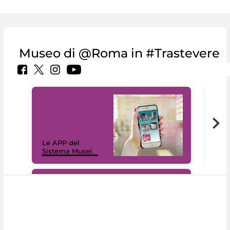
Museo di @Roma in #Trastevere
Il 
Le APP del
Mus
Sistema Musei
net