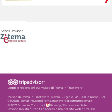
Servizi museali
Leggi le recensioni su:
Museo di Roma in Trastevere
Museo di Roma in Trastevere, piazza S. Egidio, 1/b - 00153 Roma - Tel.
060608 - Email: museodiroma.trastevere@comune.roma.it
© 2017 Musei in Comune
/
Privacy
/
Esclusione delle
Responsabilità
/
Credits
/
Accessibilità del sito web
/
XML-rss