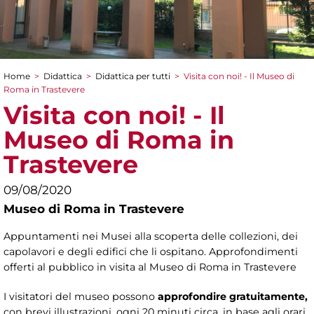
Home
>
Didattica
>
Didattica per tutti
>
Visita con noi! - Il Museo di
Tu sei qui
Roma in Trastevere
Visita con noi! - Il
Museo di Roma in
Trastevere
09/08/2020
Museo di Roma in Trastevere
Appuntamenti nei Musei alla scoperta delle collezioni, dei
capolavori e degli edifici che li ospitano. Approfondimenti
offerti al pubblico in visita al Museo di Roma in Trastevere
I visitatori del museo possono
approfondire gratuitamente,
con brevi illustrazioni, ogni 20 minuti circa, in base agli orari