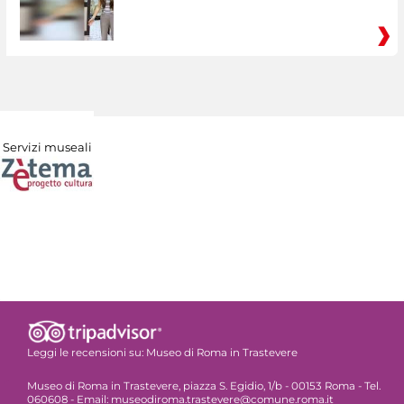
Servizi museali
Leggi le recensioni su:
Museo di Roma in Trastevere
Museo di Roma in Trastevere, piazza S. Egidio, 1/b - 00153 Roma - Tel.
060608 - Email: museodiroma.trastevere@comune.roma.it