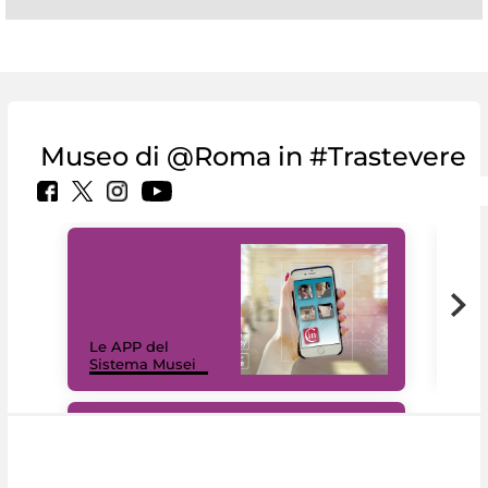
Museo di @Roma in #Trastevere
Il 
Le APP del
Mus
Sistema Musei
net