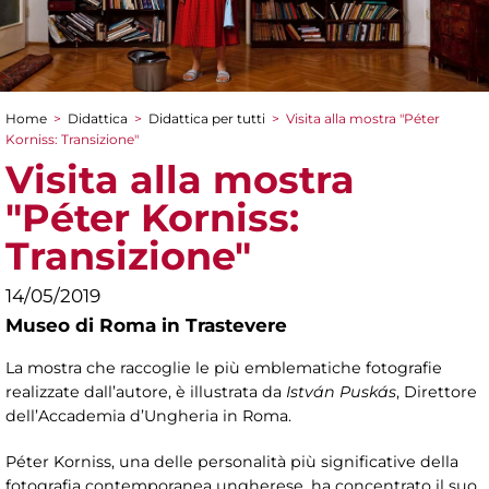
Home
>
Didattica
>
Didattica per tutti
>
Visita alla mostra "Péter
Tu sei qui
Korniss: Transizione"
Visita alla mostra
"Péter Korniss:
Transizione"
14/05/2019
Museo di Roma in Trastevere
La mostra che raccoglie le più emblematiche fotografie
realizzate dall’autore, è illustrata da
István Puskás
, Direttore
dell’Accademia d’Ungheria in Roma.
Péter Korniss, una delle personalità più significative della
fotografia contemporanea ungherese, ha concentrato il suo