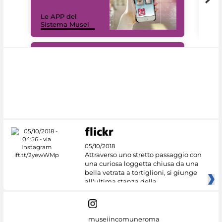
Il 
Le APP del
Mus
Sistema Musei
net
#DiscoverMiC
05/10/2018
Attraverso uno stretto passaggio con
una curiosa loggetta chiusa da una
bella vetrata a tortiglioni, si giunge
all'ultima stanza della
museiincomuneroma