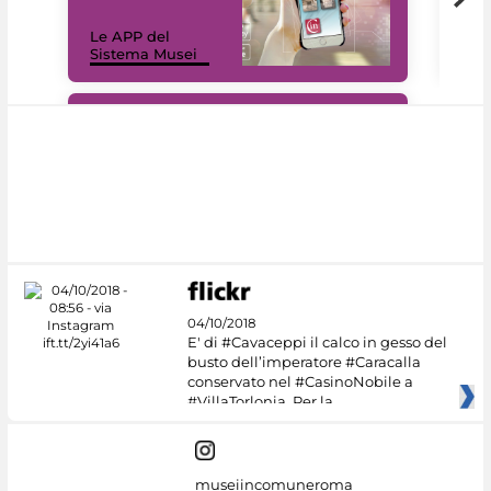
Il 
Le APP del
Mus
Sistema Musei
net
#DiscoverMiC
04/10/2018
E' di #Cavaceppi il calco in gesso del
busto dell’imperatore #Caracalla
conservato nel #CasinoNobile a
#VillaTorlonia. Per la
museiincomuneroma