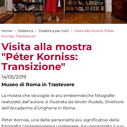
Home
>
Didattica
>
Didattica per tutti
>
Visita alla mostra "Péter
Tu sei qui
Korniss: Transizione"
Visita alla mostra
"Péter Korniss:
Transizione"
14/05/2019
Museo di Roma in Trastevere
La mostra che raccoglie le più emblematiche fotografie
realizzate dall’autore, è illustrata da
István Puskás
, Direttore
dell’Accademia d’Ungheria in Roma.
Péter Korniss, una delle personalità più significative della
fotografia contemporanea ungherese, ha concentrato il suo