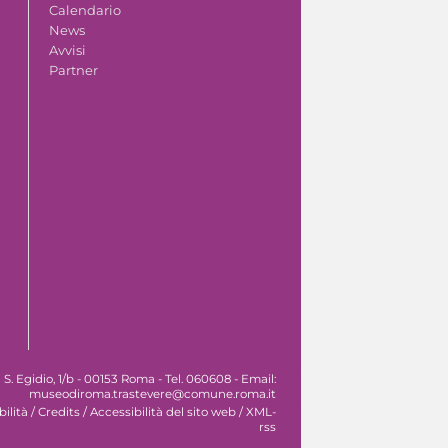
Calendario
News
Avvisi
Partner
. Egidio, 1/b - 00153 Roma - Tel. 060608 - Email:
museodiroma.trastevere@comune.roma.it
ilità
/
Credits
/
Accessibilità del sito web
/
XML-
rss