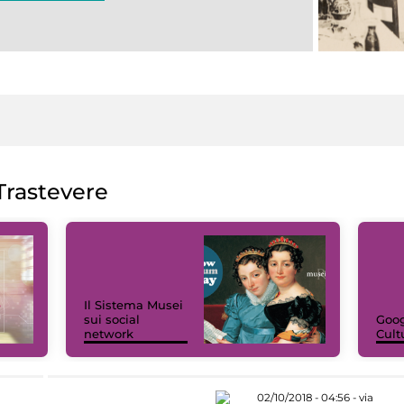
rastevere
Il Sistema Musei
sui social
Goog
network
Cult