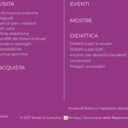
VISITA
EVENTI
Informazioni pratiche
iglietti
MOSTRE
ervizi per i visitatori
MIC card
isite didattiche
DIDATTICA
Le APP del Sistema Musei
Didattica per le scuole
Guide e cataloghi
ccessibilità
Didattica per tutti
La tua opinione
Incontri per docenti e studenti
universitari
Progetti accessibili
ACQUISTA
Museo di Roma in Trastevere, piazza S
evere
© 2017 Musei in Comune
/
Privacy
/
Esclusione delle Responsab