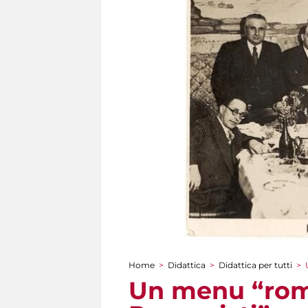
Home
>
Didattica
>
Didattica per tutti
>
Tu sei qui
Un menu “roma