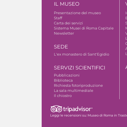
IL MUSEO
Presentazione del museo
Staff
B
Carta dei servizi
S
Sistema Musei di Roma Capitale
Newsletter
V
SEDE
A
L'ex monastero di Sant'Egidio
SERVIZI SCIENTIFICI
Pubblicazioni
Biblioteca
Richiesta fotoriproduzione
La sala multimediale
Il chiostro
Autorizzazione riprese fotografiche
Leggi le recensioni su:
Museo di Roma in Trast