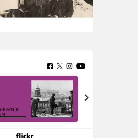
le Arts &
ure
I like MiC