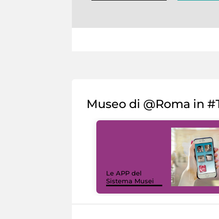
Museo di @Roma in #T
Le APP del
Sistema Musei