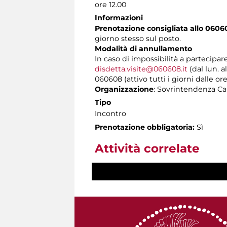
ore 12.00
Informazioni
Prenotazione consigliata allo 0606
giorno stesso sul posto.
Modalità di annullamento
In caso di impossibilità a partecipar
disdetta.visite@060608.it
(dal lun. a
060608 (attivo tutti i giorni dalle ore
Organizzazione
: Sovrintendenza Ca
Tipo
Incontro
Prenotazione obbligatoria:
Sì
Attività correlate