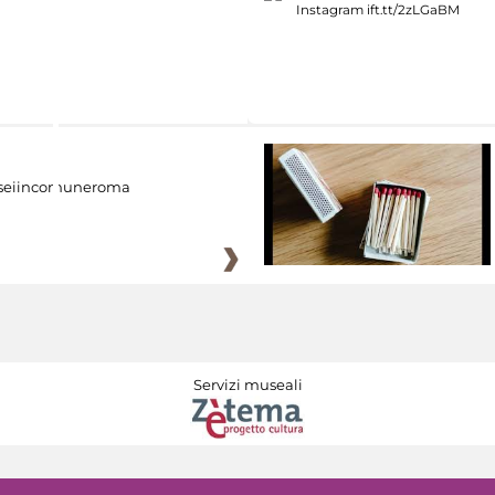
eiincomuneroma
Servizi museali