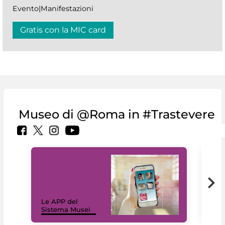
Evento|Manifestazioni
Gratis con la MIC card
Museo di @Roma in #Trastevere
Il 
Le APP del
Mus
Sistema Musei
net