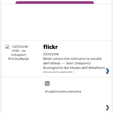
#DiscoverMiC
03/10/2018
Beati coloro che coltivano la voluttà
dell'attesa. — Jean Josipovici
Buongiorno dal Museo dell'#AraPacis
dove sono esposti i
museiincomuneroma