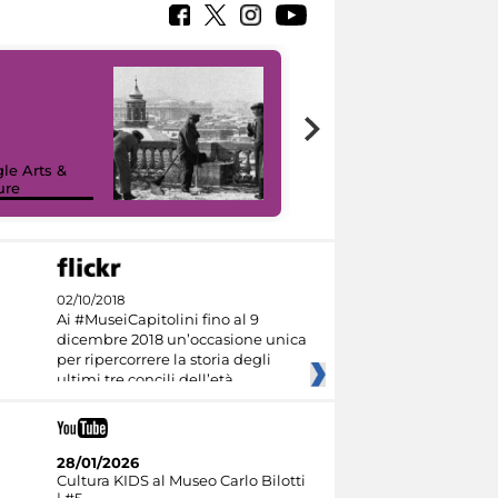
le Arts &
ure
I like MiC
02/10/2018
Ai #MuseiCapitolini fino al 9
dicembre 2018 un’occasione unica
per ripercorrere la storia degli
ultimi tre concili dell’età
28/01/2026
Cultura KIDS al Museo Carlo Bilotti
| #5