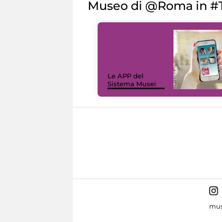
Museo di @Roma in #T
Le APP del
Sistema Musei
mus