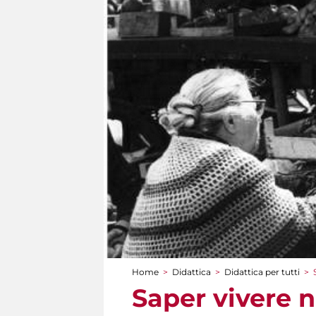
Home
>
Didattica
>
Didattica per tutti
>
Tu sei qui
Saper vivere ne