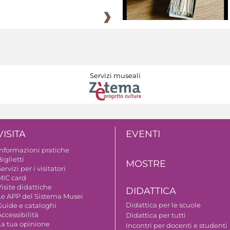
Servizi museali
VISITA
EVENTI
Informazioni pratiche
iglietti
MOSTRE
ervizi per i visitatori
MIC card
isite didattiche
DIDATTICA
Le APP del Sistema Musei
Didattica per le scuole
Guide e cataloghi
ccessibilità
Didattica per tutti
La tua opinione
Incontri per docenti e studenti