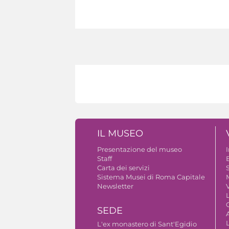
IL MUSEO
Presentazione del museo
Staff
B
Carta dei servizi
S
Sistema Musei di Roma Capitale
Newsletter
V
SEDE
A
L'ex monastero di Sant'Egidio