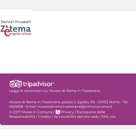
Servizi museali
Leggi le recensioni su:
Museo di Roma in Trastevere
Museo di Roma in Trastevere, piazza S. Egidio, 1/b - 00153 Roma - Tel.
060608 - Email: museodiroma.trastevere@comune.roma.it
© 2017 Musei in Comune
/
Privacy
/
Esclusione delle
Responsabilità
/
Credits
/
Accessibilità del sito web
/
XML-rss