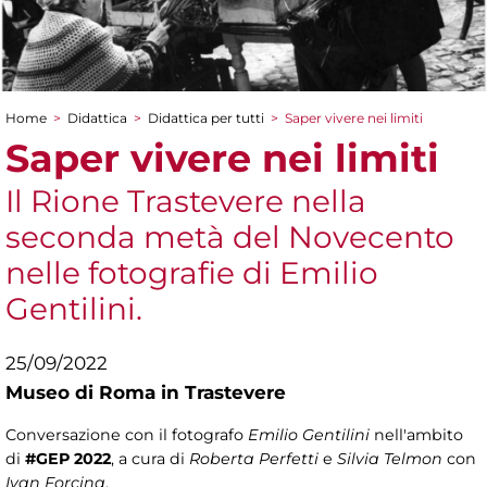
Home
>
Didattica
>
Didattica per tutti
>
Saper vivere nei limiti
Tu sei qui
Saper vivere nei limiti
Il Rione Trastevere nella
seconda metà del Novecento
nelle fotografie di Emilio
Gentilini.
25/09/2022
Museo di Roma in Trastevere
Conversazione con il fotografo
Emilio Gentilini
nell'ambito
di
#GEP 2022
, a cura di
Roberta Perfetti
e
Silvia Telmon
con
Ivan Forcina
.