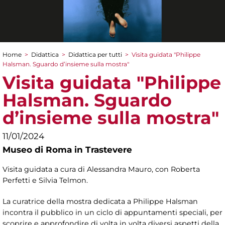
Home
>
Didattica
>
Didattica per tutti
>
Visita guidata "Philippe
Tu sei qui
Halsman. Sguardo d’insieme sulla mostra"
Visita guidata "Philippe
Halsman. Sguardo
d’insieme sulla mostra"
11/01/2024
Museo di Roma in Trastevere
Visita guidata a cura di Alessandra Mauro, con Roberta
Perfetti e Silvia Telmon.
La curatrice della mostra dedicata a Philippe Halsman
incontra il pubblico in un ciclo di appuntamenti speciali, per
scoprire e approfondire di volta in volta diversi aspetti della