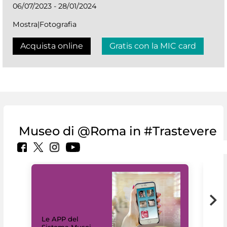
06/07/2023 - 28/01/2024
Mostra|Fotografia
Acquista online
Gratis con la MIC card
Museo di @Roma in #Trastevere
Il 
Le APP del
Mus