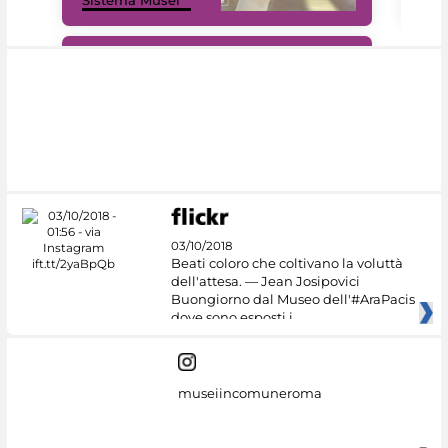
Sistema Musei
net
#DiscoverMiC
03/10/2018
Beati coloro che coltivano la voluttà
dell'attesa. — Jean Josipovici
Buongiorno dal Museo dell'#AraPacis
dove sono esposti i
museiincomuneroma