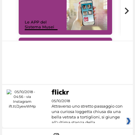
Il 
Le APP del
Mus
Sistema Musei
net
#DiscoverMiC
05/10/2018
Attraverso uno stretto passaggio con
una curiosa loggetta chiusa da una
bella vetrata a tortiglioni, si giunge
all'ultima stanza della