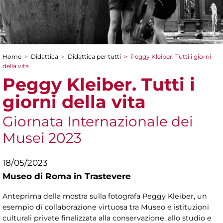
Home
>
Didattica
>
Didattica per tutti
>
Peggy Kleiber. Tutti i giorni
Tu sei qui
della vita
Peggy Kleiber. Tutti i
giorni della vita
Giornata Internazionale dei
Musei 2023
18/05/2023
Museo di Roma in Trastevere
Anteprima della mostra sulla fotografa Peggy Kleiber, un
esempio di collaborazione virtuosa tra Museo e istituzioni
culturali private finalizzata alla conservazione, allo studio e