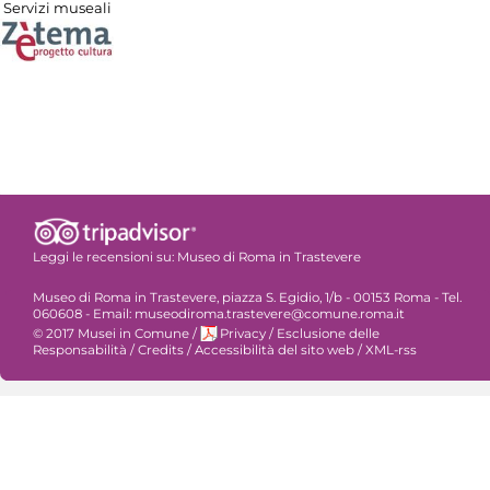
Servizi museali
Leggi le recensioni su:
Museo di Roma in Trastevere
Museo di Roma in Trastevere, piazza S. Egidio, 1/b - 00153 Roma - Tel.
060608 - Email: museodiroma.trastevere@comune.roma.it
© 2017 Musei in Comune
/
Privacy
/
Esclusione delle
Responsabilità
/
Credits
/
Accessibilità del sito web
/
XML-rss