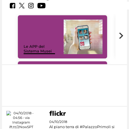
Il 
Le APP del
Mus
Sistema Musei
net
#DiscoverMiC
04/10/2018
Al piano terra di #PalazzoPrimoli si