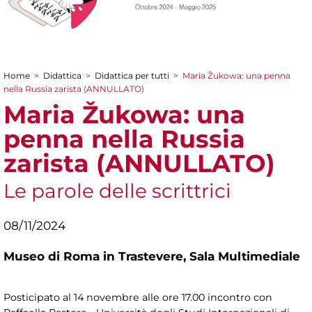
Home
>
Didattica
>
Didattica per tutti
>
Maria Žukowa: una penna
Tu sei qui
nella Russia zarista (ANNULLATO)
Maria Žukowa: una
penna nella Russia
zarista (ANNULLATO)
Le parole delle scrittrici
08/11/2024
Museo di Roma in Trastevere,
Sala Multimediale
Posticipato al 14 novembre alle ore 17.00 incontro con