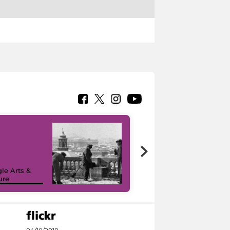
le Arts &
ure
I like MiC