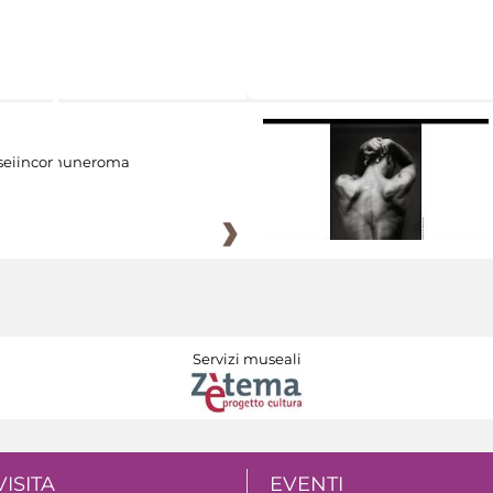
eiincomuneroma
Servizi museali
VISITA
EVENTI