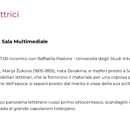
ttrici
,
Sala Multimediale
17.00 incontro con Raffaella Pastore - Università degli Studi I
, Marija Žukova (1805-1855), nata Zevakina, si trasferì presto a
obiliari letterari, che le fornirono il materiale per una copiosa
e dell’epoca: si separò presto dal marito e visse della sua scri
cco panorama letterario russo primo-ottocentesco, scandagliò 
ada al grande capolavoro tolstojano.