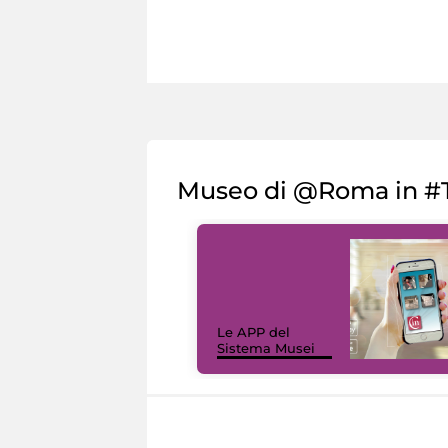
Museo di @Roma in #T
Le APP del
Sistema Musei