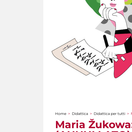
Home
>
Didattica
>
Didattica per tutti
>
Tu sei qui
Maria Žukowa: