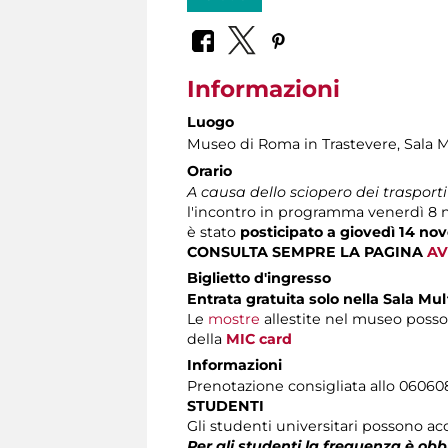
Informazioni
Luogo
Museo di Roma in Trastevere
, Sala 
Orario
A causa dello sciopero dei trasport
l'incontro in programma venerdì 8 
è stato
posticipato a giovedì 14 nov
CONSULTA SEMPRE LA PAGINA
AV
Biglietto d'ingresso
Entrata gratuita solo nella Sala Mu
Le
mostre
allestite nel museo posso
della
MIC card
Informazioni
Prenotazione consigliata allo 060608 (
STUDENTI
Gli studenti universitari possono acc
Per gli studenti la frequenza è obb