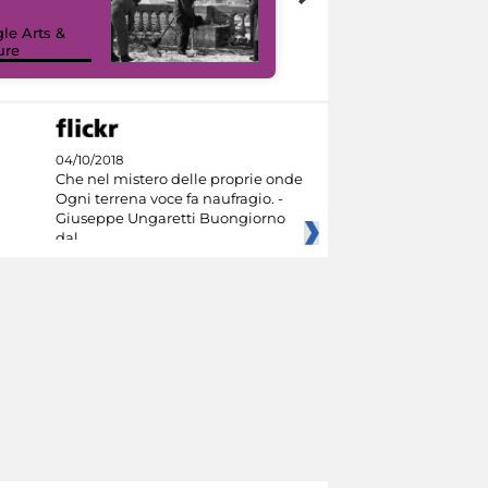
le Arts &
ure
I like MiC
04/10/2018
Che nel mistero delle proprie onde
Ogni terrena voce fa naufragio. -
Giuseppe Ungaretti Buongiorno
dal