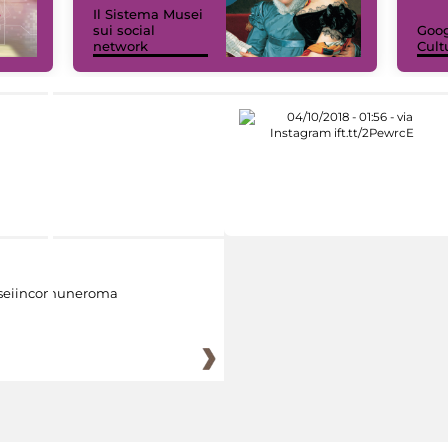
Il Sistema Musei
sui social
Goog
network
Cult
eiincomuneroma