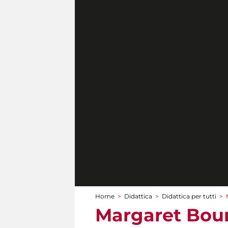
Home
>
Didattica
>
Didattica per tutti
>
Tu sei qui
Margaret Bour