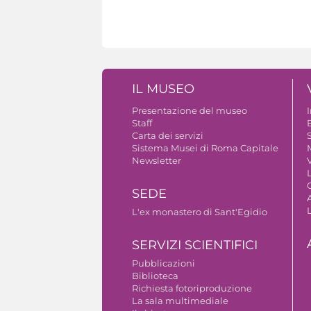
IL MUSEO
Presentazione del museo
Staff
B
Carta dei servizi
S
Sistema Musei di Roma Capitale
Newsletter
V
SEDE
A
L'ex monastero di Sant'Egidio
SERVIZI SCIENTIFICI
Pubblicazioni
Biblioteca
Richiesta fotoriproduzione
La sala multimediale