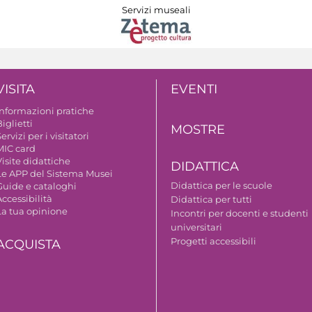
Servizi museali
VISITA
EVENTI
Informazioni pratiche
iglietti
MOSTRE
ervizi per i visitatori
MIC card
isite didattiche
DIDATTICA
Le APP del Sistema Musei
Didattica per le scuole
Guide e cataloghi
ccessibilità
Didattica per tutti
La tua opinione
Incontri per docenti e studenti
universitari
Progetti accessibili
ACQUISTA