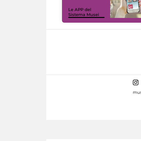
Le APP del
Sistema Musei
mus