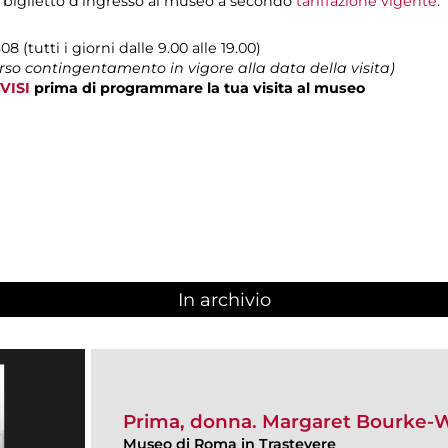
 biglietto d’ingresso al museo a secondo
tariffazione vigente
.
08 (tutti i giorni dalle 9.00 alle 19.00)
erso contingentamento in vigore alla data della visita)
VISI
prima di programmare la tua visita al museo
In archivio
Prima, donna. Margaret Bourke-
Museo di Roma in Trastevere