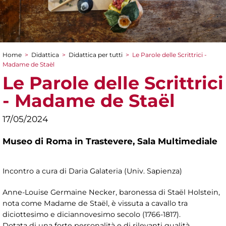
Home
>
Didattica
>
Didattica per tutti
>
Le Parole delle Scrittrici -
Tu sei qui
Madame de Staël
Le Parole delle Scrittrici
- Madame de Staël
17/05/2024
Museo di Roma in Trastevere,
Sala Multimediale
Incontro a cura di Daria Galateria (Univ. Sapienza)
Anne-Louise Germaine Necker, baronessa di Staël Holstein,
nota come Madame de Staël, è vissuta a cavallo tra
diciottesimo e diciannovesimo secolo (1766-1817).
Dotata di una forte personalità e di rilevanti qualità