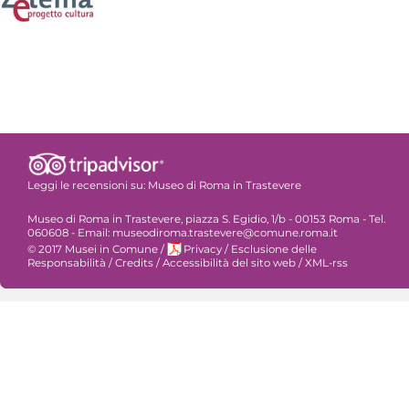
Leggi le recensioni su:
Museo di Roma in Trastevere
Museo di Roma in Trastevere, piazza S. Egidio, 1/b - 00153 Roma - Tel.
060608 - Email: museodiroma.trastevere@comune.roma.it
© 2017 Musei in Comune
/
Privacy
/
Esclusione delle
Responsabilità
/
Credits
/
Accessibilità del sito web
/
XML-rss