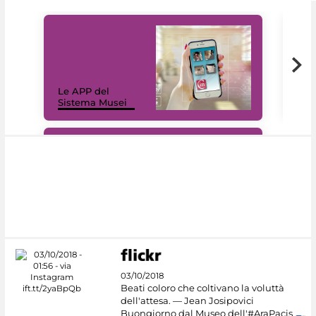
Il 
Le APP del
Mus
Sistema Musei
net
#DiscoverMiC
03/10/2018
Beati coloro che coltivano la voluttà
dell'attesa. — Jean Josipovici
Buongiorno dal Museo dell'#AraPacis