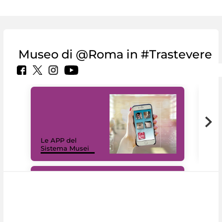
Museo di @Roma in #Trastevere
Il 
Le APP del
Mus
Sistema Musei
net