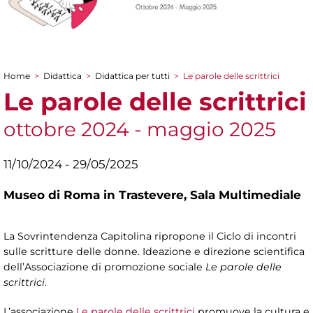
Home
>
Didattica
>
Didattica per tutti
>
Le parole delle scrittrici
Tu sei qui
Le parole delle scrittrici
ottobre 2024 - maggio 2025
11/10/2024 - 29/05/2025
Museo di Roma in Trastevere,
Sala Multimediale
La Sovrintendenza Capitolina ripropone il Ciclo di incontri
sulle scritture delle donne. Ideazione e direzione scientifica
dell’Associazione di promozione sociale
Le parole delle
scrittrici
.
L’associazione
Le parole delle scrittrici
promuove la cultura e