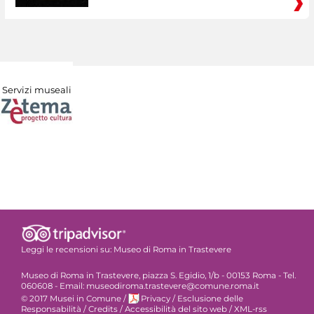
Servizi museali
Leggi le recensioni su:
Museo di Roma in Trastevere
Museo di Roma in Trastevere, piazza S. Egidio, 1/b - 00153 Roma - Tel.
060608 - Email: museodiroma.trastevere@comune.roma.it
© 2017 Musei in Comune
/
Privacy
/
Esclusione delle
Responsabilità
/
Credits
/
Accessibilità del sito web
/
XML-rss