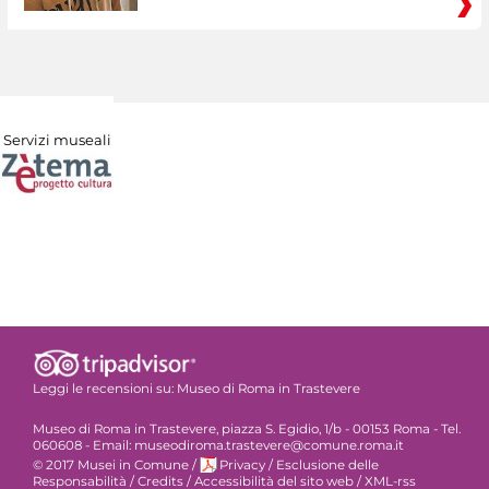
Servizi museali
Leggi le recensioni su:
Museo di Roma in Trastevere
Museo di Roma in Trastevere, piazza S. Egidio, 1/b - 00153 Roma - Tel.
060608 - Email: museodiroma.trastevere@comune.roma.it
© 2017 Musei in Comune
/
Privacy
/
Esclusione delle
Responsabilità
/
Credits
/
Accessibilità del sito web
/
XML-rss