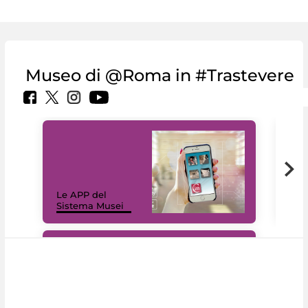
Museo di @Roma in #Trastevere
Il 
Le APP del
Mus
Sistema Musei
net