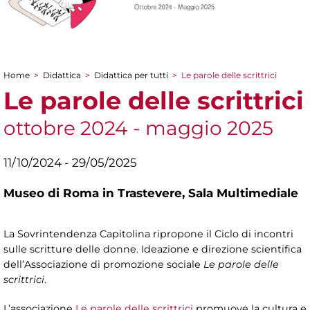
Home
>
Didattica
>
Didattica per tutti
>
Le parole delle scrittrici
Tu sei qui
Le parole delle scrittrici
ottobre 2024 - maggio 2025
11/10/2024 - 29/05/2025
Museo di Roma in Trastevere,
Sala Multimediale
La Sovrintendenza Capitolina ripropone il Ciclo di incontri
sulle scritture delle donne. Ideazione e direzione scientifica
dell’Associazione di promozione sociale
Le parole delle
scrittrici
.
L’associazione
Le parole delle scrittrici
promuove la cultura e