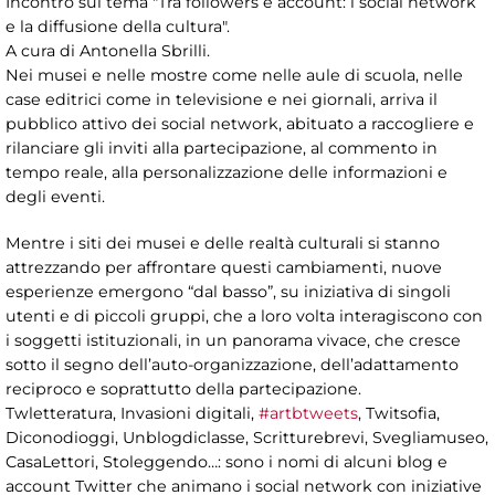
Incontro sul tema "Tra followers e account: i social network
e la diffusione della cultura".
A cura di Antonella Sbrilli.
Nei musei e nelle mostre come nelle aule di scuola, nelle
case editrici come in televisione e nei giornali, arriva il
pubblico attivo dei social network, abituato a raccogliere e
rilanciare gli inviti alla partecipazione, al commento in
tempo reale, alla personalizzazione delle informazioni e
degli eventi.
Mentre i siti dei musei e delle realtà culturali si stanno
attrezzando per affrontare questi cambiamenti, nuove
esperienze emergono “dal basso”, su iniziativa di singoli
utenti e di piccoli gruppi, che a loro volta interagiscono con
i soggetti istituzionali, in un panorama vivace, che cresce
sotto il segno dell’auto-organizzazione, dell’adattamento
reciproco e soprattutto della partecipazione.
Twletteratura, Invasioni digitali,
#artbtweets
, Twitsofia,
Diconodioggi, Unblogdiclasse, Scritturebrevi, Svegliamuseo,
CasaLettori, Stoleggendo…: sono i nomi di alcuni blog e
account Twitter che animano i social network con iniziative