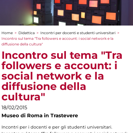
Home
>
Didattica
>
Incontri per docenti e studenti universitari
>
Tu sei qui
Incontro sul tema "Tra followers e account: i social network e la
diffusione della cultura"
Incontro sul tema "Tra
followers e account: i
social network e la
diffusione della
cultura"
18/02/2015
Museo di Roma in Trastevere
Incontri per i docenti e per gli studenti universitari.