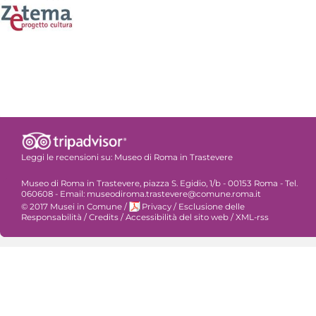
Leggi le recensioni su:
Museo di Roma in Trastevere
Museo di Roma in Trastevere, piazza S. Egidio, 1/b - 00153 Roma - Tel.
060608 - Email: museodiroma.trastevere@comune.roma.it
© 2017 Musei in Comune
/
Privacy
/
Esclusione delle
Responsabilità
/
Credits
/
Accessibilità del sito web
/
XML-rss