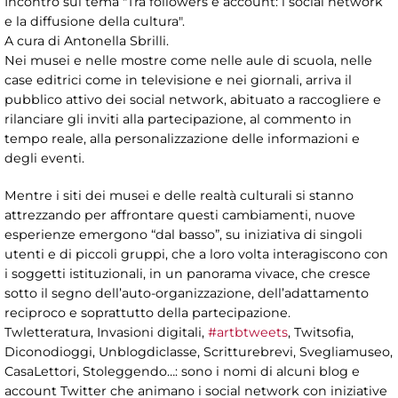
Incontro sul tema "Tra followers e account: i social network
e la diffusione della cultura".
A cura di Antonella Sbrilli.
Nei musei e nelle mostre come nelle aule di scuola, nelle
case editrici come in televisione e nei giornali, arriva il
pubblico attivo dei social network, abituato a raccogliere e
rilanciare gli inviti alla partecipazione, al commento in
tempo reale, alla personalizzazione delle informazioni e
degli eventi.
Mentre i siti dei musei e delle realtà culturali si stanno
attrezzando per affrontare questi cambiamenti, nuove
esperienze emergono “dal basso”, su iniziativa di singoli
utenti e di piccoli gruppi, che a loro volta interagiscono con
i soggetti istituzionali, in un panorama vivace, che cresce
sotto il segno dell’auto-organizzazione, dell’adattamento
reciproco e soprattutto della partecipazione.
Twletteratura, Invasioni digitali,
#artbtweets
, Twitsofia,
Diconodioggi, Unblogdiclasse, Scritturebrevi, Svegliamuseo,
CasaLettori, Stoleggendo…: sono i nomi di alcuni blog e
account Twitter che animano i social network con iniziative