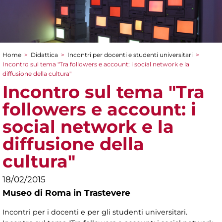
Home
>
Didattica
>
Incontri per docenti e studenti universitari
>
Tu sei qui
Incontro sul tema "Tra followers e account: i social network e la
diffusione della cultura"
Incontro sul tema "Tra
followers e account: i
social network e la
diffusione della
cultura"
18/02/2015
Museo di Roma in Trastevere
Incontri per i docenti e per gli studenti universitari.