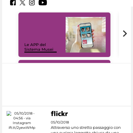
Il 
Le APP del
Mus
Sistema Musei
net
#DiscoverMiC
05/10/2018
Attraverso uno stretto passaggio con
una curiosa loggetta chiusa da una