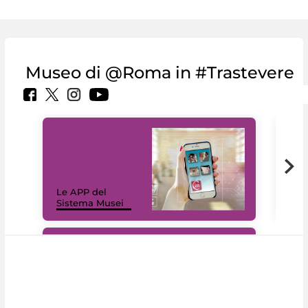
Museo di @Roma in #Trastevere
Il 
Le APP del
Mus
Sistema Musei
net