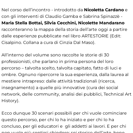
Nel corso dell’incontro - introdotto
da
Nicoletta Cardano
e
con gli interventi di Claudio Gamba e Sabrina Spinazzè -
Maria Stella Bottai, Silvia Cecchini, Nicolette Mandarano
racconteranno la mappa della storia dell’arte oggi a partire
dalle esperienze pubblicate nel libro ARTESTORIE (Edit:
Cisalpino. Collana a cura di Cinzia Dal Maso).
All’interno del volume sono raccolte le storie di 30
professionisti, che parlano in prima persona del loro
percorso – talvolta scelto, talvolta capitato, fatto di luci e
ombre. Ognuno ripercorre la sua esperienza, dalla laurea al
mestiere intrapreso: dalle attività tradizionali (ricerca,
insegnamento) a quelle più innovative (cura dei social
network, delle community, analisi dei pubblici, Technical Art
History).
Ecco dunque 30 scenari possibili per chi vuole cominciare
questo percorso, per chi lo ha iniziato e per chi lo ha
concluso, per gli educatori e gli addetti ai lavori. E per chi
non vuole più sentirsi chiedere: sei storico dell’arte, bene,