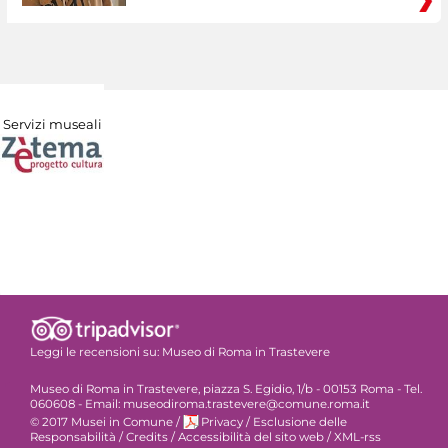
Servizi museali
Leggi le recensioni su:
Museo di Roma in Trastevere
Museo di Roma in Trastevere, piazza S. Egidio, 1/b - 00153 Roma - Tel.
060608 - Email: museodiroma.trastevere@comune.roma.it
© 2017 Musei in Comune
/
Privacy
/
Esclusione delle
Responsabilità
/
Credits
/
Accessibilità del sito web
/
XML-rss