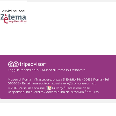
Servizi museali
Leggi le recensioni su:
Museo di Roma in Trastevere
Museo di Roma in Trastevere, piazza S. Egidio, 1/b - 00153 Roma - Tel.
060608 - Email: museodiroma.trastevere@comune.roma.it
© 2017 Musei in Comune
/
Privacy
/
Esclusione delle
Responsabilità
/
Credits
/
Accessibilità del sito web
/
XML-rss