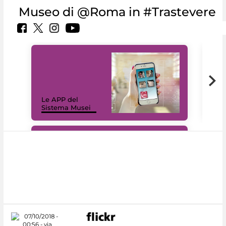
Museo di @Roma in #Trastevere
Il 
Le APP del
Mus
Sistema Musei
net
#DiscoverMiC