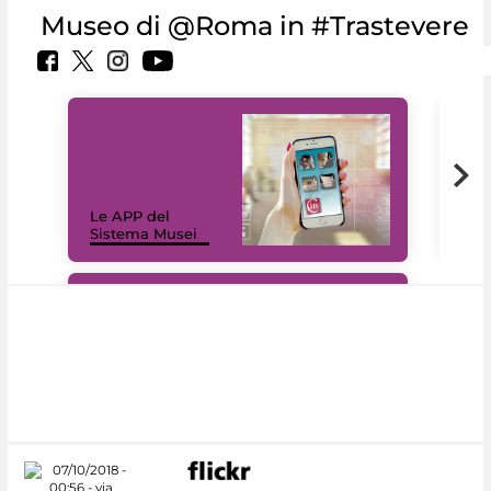
Museo di @Roma in #Trastevere
Il 
Le APP del
Mus
Sistema Musei
net
#DiscoverMiC