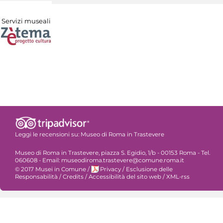
Servizi museali
Leggi le recensioni su:
Museo di Roma in Trastevere
Museo di Roma in Trastevere, piazza S. Egidio, 1/b - 00153 Roma - Tel.
060608 - Email: museodiroma.trastevere@comune.roma.it
© 2017 Musei in Comune
/
Privacy
/
Esclusione delle
Responsabilità
/
Credits
/
Accessibilità del sito web
/
XML-rss