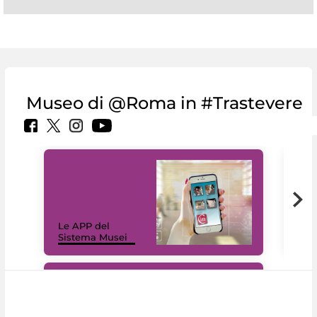
Museo di @Roma in #Trastevere
Il 
Le APP del
Mus
Sistema Musei
net