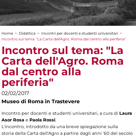
Home
>
Didattica
>
Incontri per docenti e studenti universitari
>
Tu sei qui
Incontro sul tema: "La Carta dell'Agro. Roma dal centro alla periferia"
Incontro sul tema: "La
Carta dell'Agro. Roma
dal centro alla
periferia"
02/02/2017
Museo di Roma in Trastevere
Incontro per docenti e studenti universitari, a cura di
Laura
Asor Rosa
e
Paola Rossi
.
L'incontro, introdotto da una breve spiegazione sulla
storia della Carta dell'Agro a partire dagli anni '60 del secolo