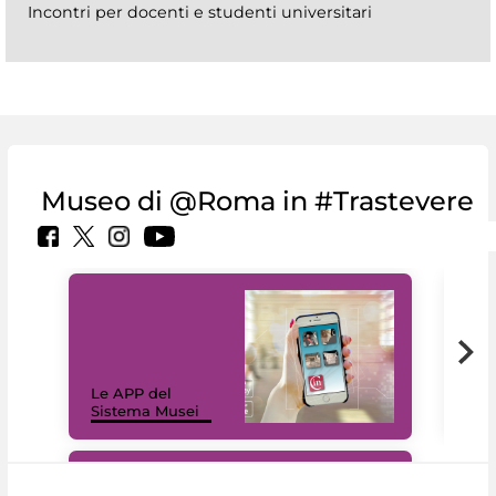
Incontri per docenti e studenti universitari
Museo di @Roma in #Trastevere
Il 
Le APP del
Mus
Sistema Musei
net