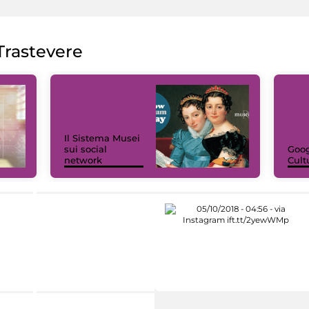
rastevere
Il Sistema Musei
sui social
Goog
network
Cult