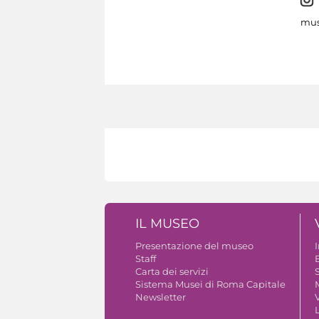
mus
IL MUSEO
Presentazione del museo
Staff
B
Carta dei servizi
S
Sistema Musei di Roma Capitale
Newsletter
V