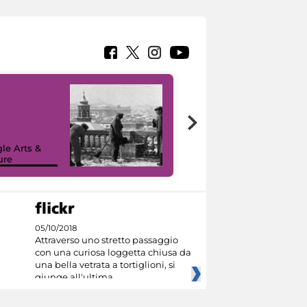
le Arts &
ure
I like MiC
05/10/2018
Attraverso uno stretto passaggio
con una curiosa loggetta chiusa da
una bella vetrata a tortiglioni, si
giunge all'ultima