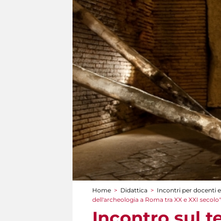
Home
>
Didattica
>
Incontri per docenti e
Tu sei qui
dell'archeologia a Roma tra XX e XXI secolo"
Incontro sul 