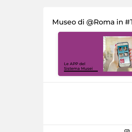
Museo di @Roma in #T
Le APP del
Sistema Musei