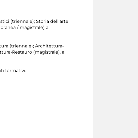
tici (triennale); Storia dell’arte
oranea / magistrale) al
tura (triennale); Architettura-
tura-Restauro (magistrale), al
ti formativi.