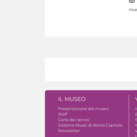
mus
IL MUSEO
Presentazione del museo
Staff
B
Carta dei servizi
S
Sistema Musei di Roma Capitale
Newsletter
V