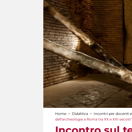
Home
>
Didattica
>
Incontri per docenti e
Tu sei qui
dell'archeologia a Roma tra XX e XXI secolo"
Incontro sul 