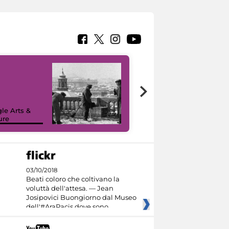
le Arts &
ure
I like MiC
03/10/2018
Beati coloro che coltivano la
voluttà dell'attesa. — Jean
Josipovici Buongiorno dal Museo
dell'#AraPacis dove sono