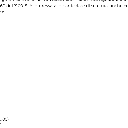
ni ‘60 del ‘900. Si è interessata in particolare di scultura, anch
gn.
9.00)
.