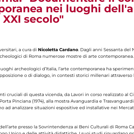
poranea nei luoghi dell'
 XXI secolo"
ersitari, a cura di
Nicoletta Cardano
. Dagli anni Sessanta del
archeologici di Roma numerose mostre di arte contemporanea.
 luoghi archeologici d’Italia, l’arte contemporanea ha sperimenta
pposizione o di dialogo, in contesti storici millenari attraverso 
nti cruciali di questa vicenda, da Lavori in corso realizzato al 
a Porta Pinciana (1974), alla mostra Avanguardia e Trasvanguardi
no ad analizzare situazioni espositive ed installative nei Mercat
 dell’arte presso la Sovrintendenza ai Beni Culturali di Roma Ca
go Unico e delle attività didattiche. I suoi studi riguardano p