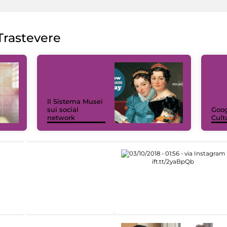
rastevere
Il Sistema Musei
sui social
Goog
network
Cult