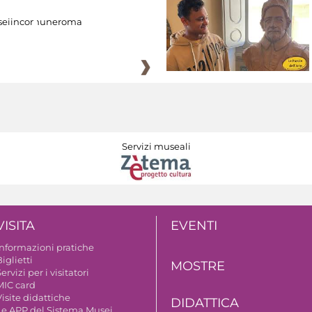
eiincomuneroma
Servizi museali
VISITA
EVENTI
Informazioni pratiche
iglietti
MOSTRE
ervizi per i visitatori
MIC card
isite didattiche
DIDATTICA
Le APP del Sistema Musei