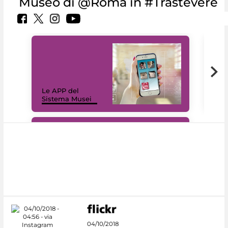
Museo di @Roma in #Trastevere
Il 
Le APP del
Mus
Sistema Musei
net
#DiscoverMiC
04/10/2018