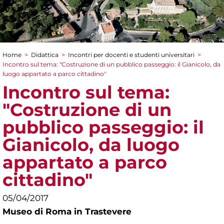
Home
>
Didattica
>
Incontri per docenti e studenti universitari
>
Tu sei qui
Incontro sul tema: "Costruzione di un pubblico passeggio: il Gianicolo, da
luogo appartato a parco cittadino"
Incontro sul tema:
"Costruzione di un
pubblico passeggio: il
Gianicolo, da luogo
appartato a parco
cittadino"
05/04/2017
Museo di Roma in Trastevere