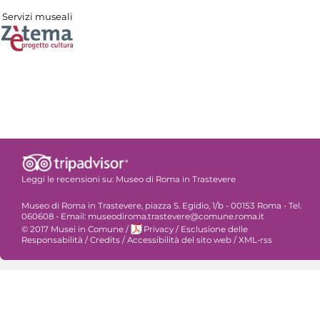
Servizi museali
Leggi le recensioni su:
Museo di Roma in Trastevere
Museo di Roma in Trastevere, piazza S. Egidio, 1/b - 00153 Roma - Tel.
060608 - Email: museodiroma.trastevere@comune.roma.it
© 2017 Musei in Comune
/
Privacy
/
Esclusione delle
Responsabilità
/
Credits
/
Accessibilità del sito web
/
XML-rss