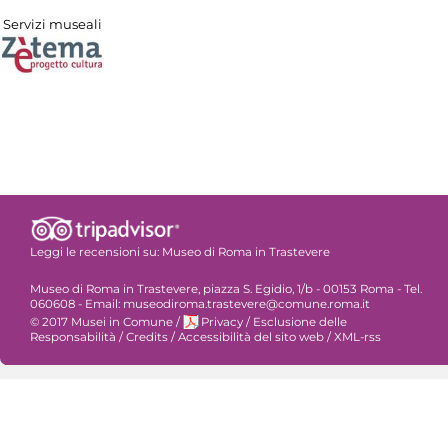
Servizi museali
Leggi le recensioni su:
Museo di Roma in Trastevere
Museo di Roma in Trastevere, piazza S. Egidio, 1/b - 00153 Roma - Tel.
060608 - Email: museodiroma.trastevere@comune.roma.it
© 2017 Musei in Comune
/
Privacy
/
Esclusione delle
Responsabilità
/
Credits
/
Accessibilità del sito web
/
XML-rss