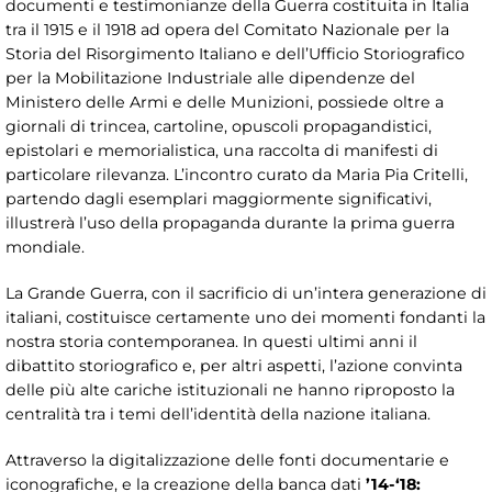
documenti e testimonianze della Guerra costituita in Italia
tra il 1915 e il 1918 ad opera del Comitato Nazionale per la
Storia del Risorgimento Italiano e dell’Ufficio Storiografico
per la Mobilitazione Industriale alle dipendenze del
Ministero delle Armi e delle Munizioni, possiede oltre a
giornali di trincea, cartoline, opuscoli propagandistici,
epistolari e memorialistica, una raccolta di manifesti di
particolare rilevanza. L’incontro curato da Maria Pia Critelli,
partendo dagli esemplari maggiormente significativi,
illustrerà l’uso della propaganda durante la prima guerra
mondiale.
La Grande Guerra, con il sacrificio di un’intera generazione di
italiani, costituisce certamente uno dei momenti fondanti la
nostra storia contemporanea. In questi ultimi anni il
dibattito storiografico e, per altri aspetti, l’azione convinta
delle più alte cariche istituzionali ne hanno riproposto la
centralità tra i temi dell’identità della nazione italiana.
Attraverso la digitalizzazione delle fonti documentarie e
iconografiche, e la creazione della banca dati
’14-‘18: