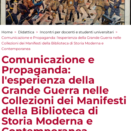
Home
>
Didattica
>
Incontri per docenti e studenti universitari
>
Tu sei qui
Comunicazione e Propaganda: l'esperienza della Grande Guerra nelle
Collezioni dei Manifesti della Biblioteca di Storia Moderna e
Contemporanea
Comunicazione e
Propaganda:
l'esperienza della
Grande Guerra nelle
Collezioni dei Manifesti
della Biblioteca di
Storia Moderna e