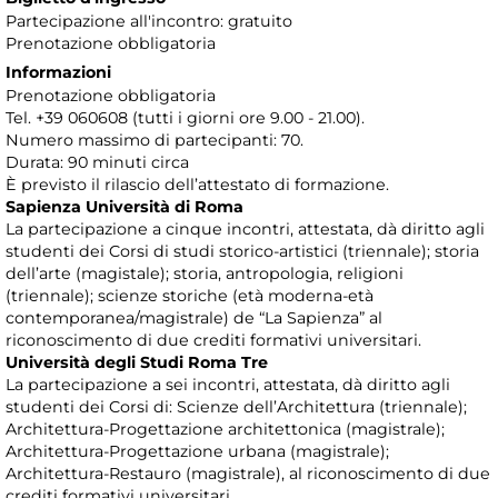
Partecipazione all'incontro: gratuito
Prenotazione obbligatoria
Informazioni
Prenotazione obbligatoria
Tel. +39 060608 (tutti i giorni ore 9.00 - 21.00).
Numero massimo di partecipanti: 70.
Durata: 90 minuti circa
È previsto il rilascio dell’attestato di formazione.
Sapienza Università di Roma
La partecipazione a cinque incontri, attestata, dà diritto agli
studenti dei Corsi di studi storico-artistici (triennale); storia
dell’arte (magistale); storia, antropologia, religioni
(triennale); scienze storiche (età moderna-età
contemporanea/magistrale) de “La Sapienza” al
riconoscimento di due crediti formativi universitari.
Università degli Studi Roma Tre
La partecipazione a sei incontri, attestata, dà diritto agli
studenti dei Corsi di: Scienze dell’Architettura (triennale);
Architettura-Progettazione architettonica (magistrale);
Architettura-Progettazione urbana (magistrale);
Architettura-Restauro (magistrale), al riconoscimento di due
crediti formativi universitari.