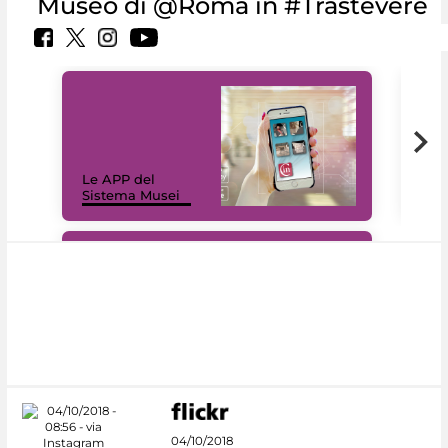
Museo di @Roma in #Trastevere
Il 
Le APP del
Mus
Sistema Musei
net
#DiscoverMiC
04/10/2018