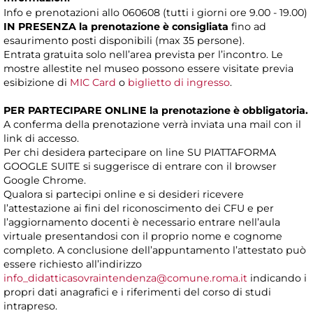
Info e prenotazioni allo 060608 (tutti i giorni ore 9.00 - 19.00)
IN PRESENZA
la prenotazione è consigliata
fino ad
esaurimento posti disponibili (max 35 persone).
Entrata gratuita solo nell’area prevista per l’incontro. Le
mostre allestite nel museo possono essere visitate previa
esibizione di
MIC Card
o
biglietto di ingresso
.
PER PARTECIPARE ONLINE la prenotazione è obbligatoria.
A conferma della prenotazione verrà inviata una mail con il
link di accesso.
Per chi desidera partecipare on line SU PIATTAFORMA
GOOGLE SUITE si suggerisce di entrare con il browser
Google Chrome.
Qualora si partecipi online e si desideri ricevere
l’attestazione ai fini del riconoscimento dei CFU e per
l’aggiornamento docenti è necessario entrare nell’aula
virtuale presentandosi con il proprio nome e cognome
completo. A conclusione dell’appuntamento l’attestato può
essere richiesto all’indirizzo
info_didatticasovraintendenza@comune.roma.it
indicando i
propri dati anagrafici e i riferimenti del corso di studi
intrapreso.