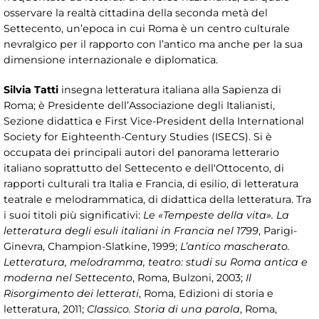
osservare la realtà cittadina della seconda metà del
Settecento, un’epoca in cui Roma è un centro culturale
nevralgico per il rapporto con l’antico ma anche per la sua
dimensione internazionale e diplomatica.
Silvia Tatti
insegna letteratura italiana alla Sapienza di
Roma; è Presidente dell’Associazione degli Italianisti,
Sezione didattica e First Vice-President della International
Society for Eighteenth-Century Studies (ISECS). Si è
occupata dei principali autori del panorama letterario
italiano soprattutto del Settecento e dell'Ottocento, di
rapporti culturali tra Italia e Francia, di esilio, di letteratura
teatrale e melodrammatica, di didattica della letteratura. Tra
i suoi titoli più significativi:
Le «Tempeste della vita». La
letteratura degli esuli italiani in Francia nel 1799
, Parigi-
Ginevra, Champion-Slatkine, 1999;
L’antico mascherato.
Letteratura, melodramma, teatro: studi su Roma antica e
moderna nel Settecento
, Roma, Bulzoni, 2003;
Il
Risorgimento dei letterati
, Roma, Edizioni di storia e
letteratura, 2011;
Classico. Storia di una parola
, Roma,