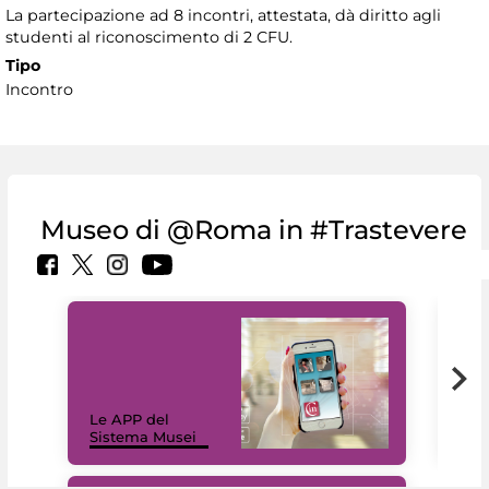
La partecipazione ad 8 incontri, attestata, dà diritto agli
studenti al riconoscimento di 2 CFU.
Tipo
Incontro
Museo di @Roma in #Trastevere
Il 
Le APP del
Mus
Sistema Musei
net