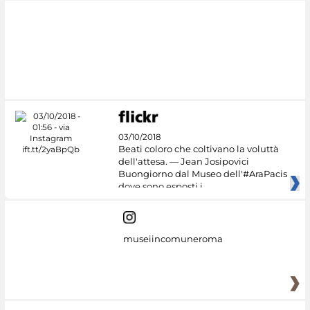
#DiscoverMiC
03/10/2018
Beati coloro che coltivano la voluttà
dell'attesa. — Jean Josipovici
Buongiorno dal Museo dell'#AraPacis
dove sono esposti i
museiincomuneroma