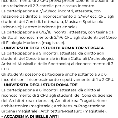
riconoscimento di 2 CFU previa presentazione ai docenti di
una relazione di 2-3 cartelle per ciascun incontro.
La partecipazione a 3/6/9/ecc. incontri, attestata, con
relazione dà diritto al riconoscimento di 2/4/6/ ecc. CFU agli
studenti dei Corsi di: Letteratura, Musica e Spettacolo
(triennale); Lettere Moderne (triennale).
La partecipazione a 6/12/18 incontri, attestata, con tesina dà
diritto al riconoscimento di 2/4/6 CFU agli studenti del Corso
di Filologia Moderna (magistrale).
- UNIVERSITÀ DEGLI STUDI DI ROMA TOR VERGATA
La partecipazione a 9 incontri, attestata, dà diritto agli
studenti del Corso triennale in Beni Culturali (Archeologici,
Artistici, Musicali e dello Spettacolo) al riconoscimento di 3
CFU.
Gli studenti possono partecipare anche soltanto a 3 o 6
incontri con il riconoscimento rispettivamente di 1 o 2 CFU.
- UNIVERSITÀ DEGLI STUDI ROMA TRE
La partecipazione a 6 incontri, attestata, dà diritto al
riconoscimento di 2 CFU agli studenti dei Corsi di: Scienze
dell'Architettura (triennale); Architettura-Progettazione
architettonica (magistrale); Architettura-Progettazione
urbana (magistrale); Architettura-Restauro (magistrale).
- ACCADEMIA DI BELLE ARTI