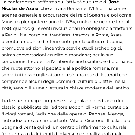
La conferenza si sofferma sull’attività culturale di
José
Nicolas de Azara
, che arriva a Roma nel 1766 prima come
agente generale e procuratore del re di Spagna e poi come
Ministro plenipotenziario dal 1784, ruolo che ricopre fino al
1798, quando gli eventi rivoluzionari lo obbligano a trasferirsi
a Parigi. Nel corso dei trent’anni trascorsi a Roma, Azara
diventa un punto di riferimento per la cultura cittadina,
promuove edizioni, incentiva scavi e studi archeologici,
anima conversazioni erudite e mondane; per la sua
condizione, frequenta l’ambiente aristocratico e diplomatico
che ruota attorno al papato e alla politica romana, ma
soprattutto raccoglie attorno a sé una rete di letterati che
comprende alcuni degli uomini di cultura più attivi nella
città, sensibili a una rilettura in chiave moderna dell’antico.
Tra le sue principali imprese si segnalano le edizioni dei
classici pubblicate dall’editore Bodoni di Parma, curate da
filologi romani, l’edizione delle opere di Raphael Mengs,
l’introduzione a un’importante Vita di Cicerone. Il palazzo di
Spagna diventa quindi un centro di riferimento culturale,
frequentato da letterati di diverse nazionalità, dal quale