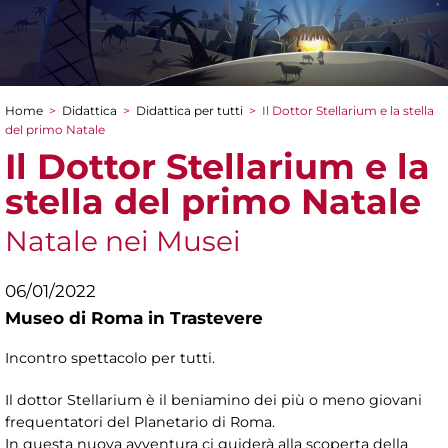
Home
>
Didattica
>
Didattica per tutti
>
Il Dottor Stellarium e la stella
Tu sei qui
del primo Natale
Il Dottor Stellarium e la
stella del primo Natale
Natale nei Musei
06/01/2022
Museo di Roma in Trastevere
Incontro spettacolo per tutti.
Il dottor Stellarium è il beniamino dei più o meno giovani
frequentatori del Planetario di Roma.
In questa nuova avventura ci guiderà alla scoperta della