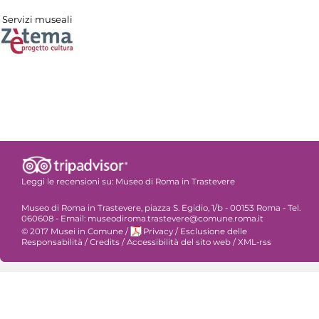
Servizi museali
Leggi le recensioni su:
Museo di Roma in Trastevere
Museo di Roma in Trastevere, piazza S. Egidio, 1/b - 00153 Roma - Tel.
060608 - Email: museodiroma.trastevere@comune.roma.it
© 2017 Musei in Comune
/
Privacy
/
Esclusione delle
Responsabilità
/
Credits
/
Accessibilità del sito web
/
XML-rss