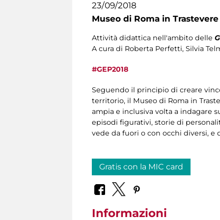
23/09/2018
Museo di Roma in Trastevere
Attività didattica nell'ambito delle
G
A cura di Roberta Perfetti, Silvia T
#GEP2018
Seguendo il principio di creare vincol
territorio, il Museo di Roma in Tras
ampia e inclusiva volta a indagare s
episodi figurativi, storie di personali
vede da fuori o con occhi diversi, e 
Gratis con la MIC card
Informazioni