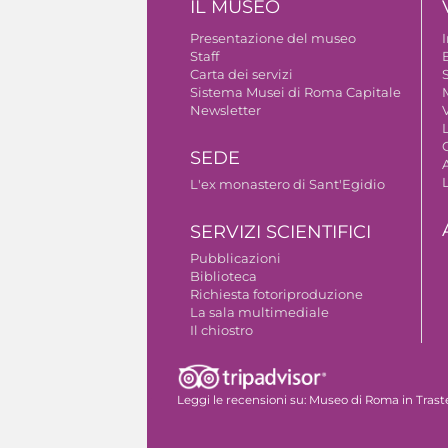
IL MUSEO
Presentazione del museo
Staff
B
Carta dei servizi
S
Sistema Musei di Roma Capitale
Newsletter
V
SEDE
A
L'ex monastero di Sant'Egidio
SERVIZI SCIENTIFICI
Pubblicazioni
Biblioteca
Richiesta fotoriproduzione
La sala multimediale
Il chiostro
Autorizzazione riprese fotografiche
Leggi le recensioni su:
Museo di Roma in Trast