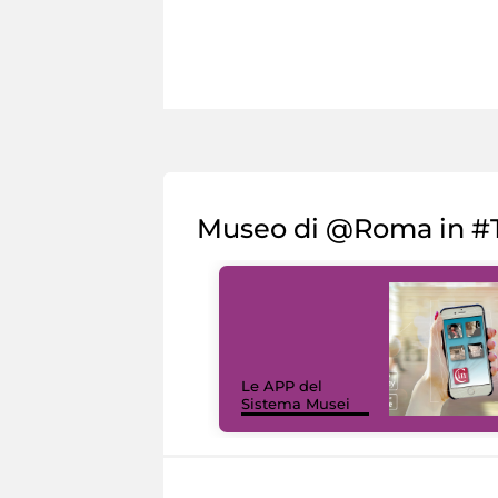
Museo di @Roma in #T
Le APP del
Sistema Musei