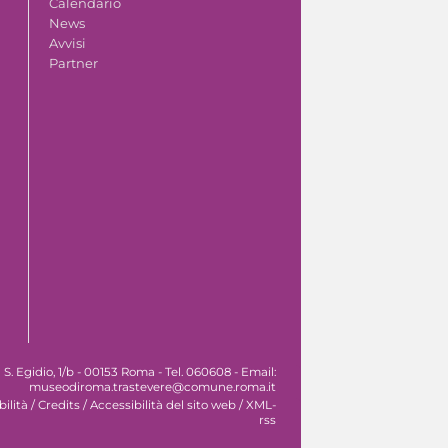
Calendario
News
Avvisi
Partner
. Egidio, 1/b - 00153 Roma - Tel. 060608 - Email:
museodiroma.trastevere@comune.roma.it
ilità
/
Credits
/
Accessibilità del sito web
/
XML-
rss