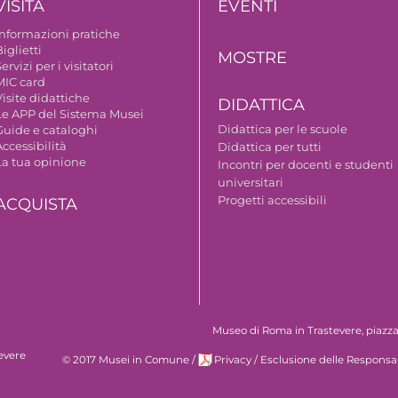
VISITA
EVENTI
Informazioni pratiche
iglietti
MOSTRE
ervizi per i visitatori
MIC card
isite didattiche
DIDATTICA
Le APP del Sistema Musei
Didattica per le scuole
Guide e cataloghi
ccessibilità
Didattica per tutti
La tua opinione
Incontri per docenti e studenti
universitari
Progetti accessibili
ACQUISTA
Museo di Roma in Trastevere, piazza S
evere
© 2017 Musei in Comune
/
Privacy
/
Esclusione delle Responsab