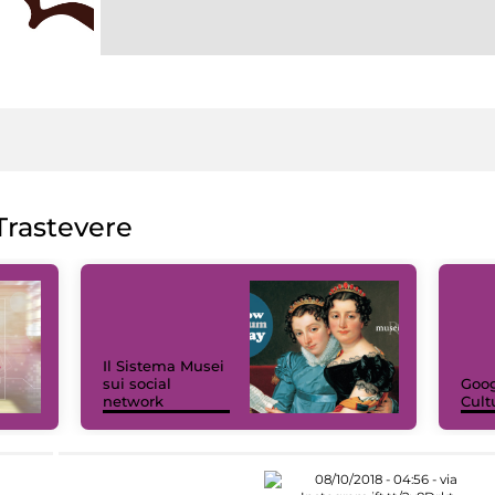
rastevere
Il Sistema Musei
sui social
Goog
network
Cult