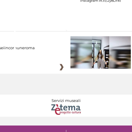
eiincomuneroma
Servizi museali