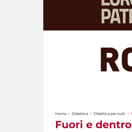
Home
>
Didattica
>
Didattica per tutti
>
Tu sei qui
Fuori e dentro