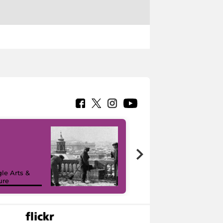
le Arts &
ure
I like MiC