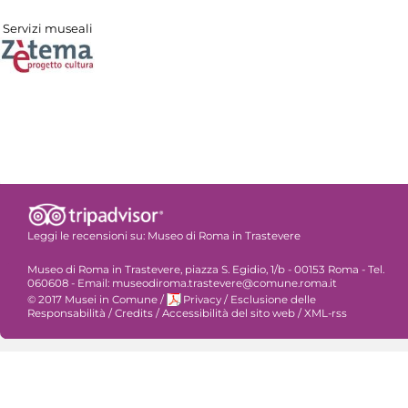
Servizi museali
Leggi le recensioni su:
Museo di Roma in Trastevere
Museo di Roma in Trastevere, piazza S. Egidio, 1/b - 00153 Roma - Tel.
060608 - Email: museodiroma.trastevere@comune.roma.it
© 2017 Musei in Comune
/
Privacy
/
Esclusione delle
Responsabilità
/
Credits
/
Accessibilità del sito web
/
XML-rss