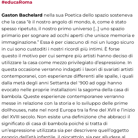
#educaRoma
Gaston Bachelard
nella sua Poetica dello spazio sosteneva
che la casa “è il nostro angolo di mondo, è, come è stato
spesso ripetuto, il nostro primo universo […] uno spazio
primario per sognare ad occhi aperti che unisce memoria e
immaginazione.” Essa è per ciascuno di noi un luogo sicuro
in cui sono custoditi i nostri ricordi più intimi. È forse
questo il motivo per cui sempre più artisti hanno deciso di
utilizzare la casa come mezzo privilegiato d’espressione. In
questa occasione verranno indagati i lavori di svariati artisti
contemporanei, con esperienze differenti alle spalle, i quali
dalla metà degli anni Settanta del ‘900 ad oggi hanno
evocato nelle proprie installazioni la sagoma della casa di
bambola. Queste esperienze contemporanee verranno
messe in relazione con la storia e lo sviluppo delle prime
dollhouses, nate nel nord Europa tra la fine del XVII e l’inizio
del XVIII secolo. Non esiste una definizione che abbracci il
significato di casa di bambola poiché si tratta di
un’espressione utilizzata sia per descrivere quell’oggetto
proprio dell’età infantile, il giocattolo, sia per alludere al