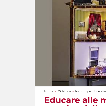
Home
>
Didattica
>
Incontri per docenti e
Tu sei qui
Educare alle m