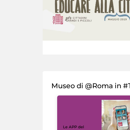
Museo di @Roma in #T
Le APP del