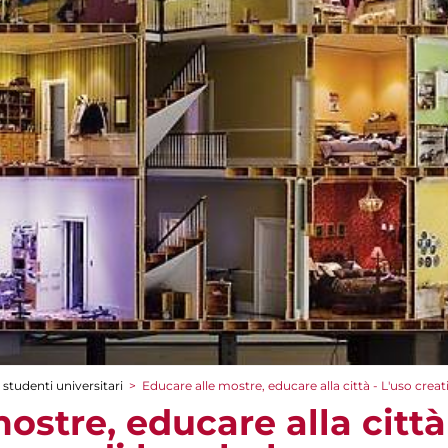
 studenti universitari
>
Educare alle mostre, educare alla città - L'uso crea
ostre, educare alla città