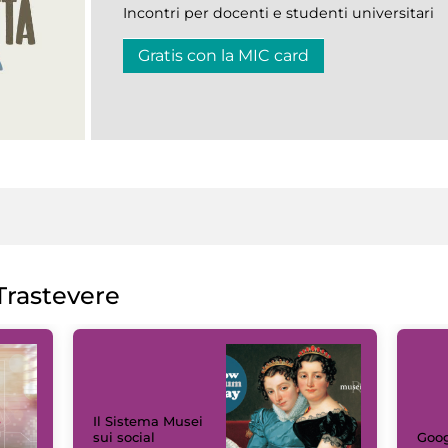
Incontri per docenti e studenti universitari
Gratis con la MIC card
rastevere
Il Sistema Musei
sui social
Goog