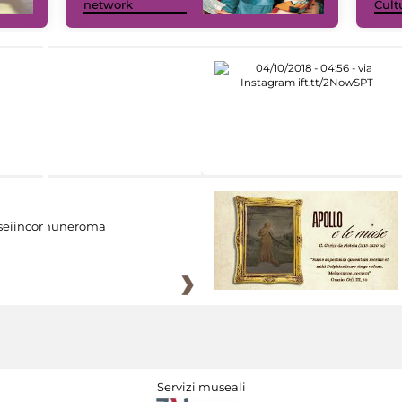
network
Cult
eiincomuneroma
Servizi museali