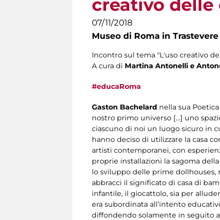
creativo dell
07/11/2018
Museo di Roma in Trastevere
Incontro sul tema "L'uso creativo de
A cura di
Martina Antonelli e Antonell
#educaRoma
Gaston Bachelard
nella sua Poetica 
nostro primo universo […] uno spaz
ciascuno di noi un luogo sicuro in cu
hanno deciso di utilizzare la casa co
artisti contemporanei, con esperienz
proprie installazioni la sagoma del
lo sviluppo delle prime dollhouses, n
abbracci il significato di casa di ba
infantile, il giocattolo, sia per all
era subordinata all’intento educativ
diffondendo solamente in seguito all