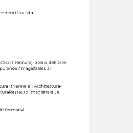
edenti la visita.
tici (triennale); Storia dell’arte
poranea / magistrale), al
tura (triennale); Architettura-
turaRestauro (magistrale), al
ti formativi.