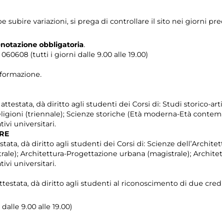
ubire variazioni, si prega di controllare il sito nei giorni prec
enotazione obbligatoria
.
0608 (tutti i giorni dalle 9.00 alle 19.00)
i formazione.
testata, dà diritto agli studenti dei Corsi di: Studi storico-artis
Religioni (triennale); Scienze storiche (Età moderna-Età contem
ivi universitari.
TRE
stata, dà diritto agli studenti dei Corsi di: Scienze dell’Architet
ale); Architettura-Progettazione urbana (magistrale); Architet
ivi universitari.
ttestata, dà diritto agli studenti al riconoscimento di due credi
dalle 9.00 alle 19.00)