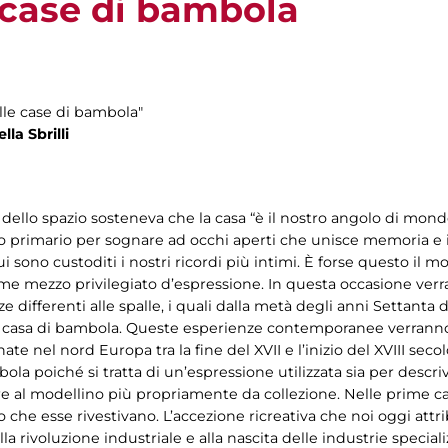
e case di bambola
lle case di bambola"
a Sbrilli ​
dello spazio sosteneva che la casa “è il nostro angolo di mondo
io primario per sognare ad occhi aperti che unisce memoria e
i sono custoditi i nostri ricordi più intimi. È forse questo il m
me mezzo privilegiato d’espressione. In questa occasione verran
e differenti alle spalle, i quali dalla metà degli anni Settanta
la casa di bambola. Queste esperienze contemporanee verranno 
ate nel nord Europa tra la fine del XVII e l’inizio del XVIII sec
mbola poiché si tratta di un’espressione utilizzata sia per descr
udere al modellino più propriamente da collezione. Nelle prime 
o che esse rivestivano. L’accezione ricreativa che noi oggi at
a rivoluzione industriale e alla nascita delle industrie special