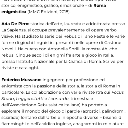
storico, enigmistico, grafico, emozionale – di
Roma
enigmistica
(MMC Edizioni, 2018).
Ada De Pirro:
storica dell’arte, laureata e addottorata presso
La Sapienza, si occupa prevalentemente di opere verbo
visive. Ha studiato la serie dei Rebus di Tano Festa e le varie
forme di giochi linguistici presenti nelle opere di Gastone
Novelli. Ha curato con Antonella Sbrilli la mostra Ah, che
rebus! Cinque secoli di enigmi fra arte e gioco in Italia,
presso l’Istituto Nazionale per la Grafica di Roma. Scrive per
riviste e cataloghi.
Federico Mussano:
ingegnere per professione ed
enigmista con la passione della storia, la storia di Roma in
particolare. La collaborazione con varie riviste (tra cui
Focus
Storia
,
Leggere:tutti
e
Leonardo
, trimestrale
dell’Associazione Rebussistica Italiana) ha portato a
esplorare il mondo del gioco di parole (acrostici, palindromi,
sciarade) lontano dall’Urbe e in epoche diverse – bisensi di
fiamminghi e nell’araldica inglese, anagrammi in miniature