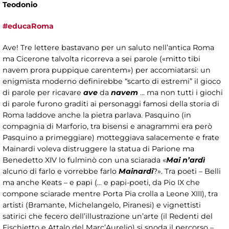
Teodonio​
#educaRoma
Ave! Tre lettere bastavano per un saluto nell’antica Roma
ma Cicerone talvolta ricorreva a sei parole («mitto tibi
navem prora puppique carentem») per accomiatarsi: un
enigmista moderno definirebbe “scarto di estremi” il gioco
di parole per ricavare
ave
da
navem
... ma non tutti i giochi
di parole furono graditi ai personaggi famosi della storia di
Roma laddove anche la pietra parlava. Pasquino (in
compagnia di Marforio, tra bisensi e anagrammi era però
Pasquino a primeggiare) motteggiava salacemente e frate
Mainardi voleva distruggere la statua di Parione ma
Benedetto XIV lo fulminò con una sciarada «
Mai n’ardì
alcuno di farlo e vorrebbe farlo
Mainardi
?». Tra poeti – Belli
ma anche Keats – e papi (... e papi-poeti, da Pio IX che
compone sciarade mentre Porta Pia crolla a Leone XIII), tra
artisti (Bramante, Michelangelo, Piranesi) e vignettisti
satirici che fecero dell’illustrazione un’arte (il Redenti del
Fischietto e Attalo del Marc’Aurelio) si snoda il percorso –