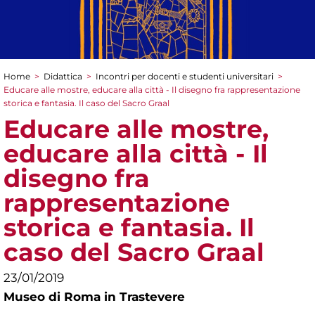
Home
>
Didattica
>
Incontri per docenti e studenti universitari
>
Tu sei qui
Educare alle mostre, educare alla città - Il disegno fra rappresentazione
storica e fantasia. Il caso del Sacro Graal
Educare alle mostre,
educare alla città - Il
disegno fra
rappresentazione
storica e fantasia. Il
caso del Sacro Graal
23/01/2019
Museo di Roma in Trastevere