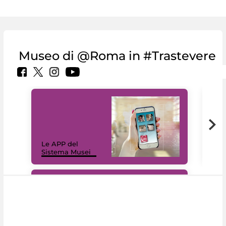
Museo di @Roma in #Trastevere
Il 
Le APP del
Mus
Sistema Musei
net