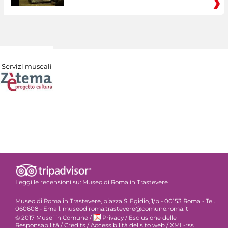
Servizi museali
Leggi le recensioni su:
Museo di Roma in Trastevere
Museo di Roma in Trastevere, piazza S. Egidio, 1/b - 00153 Roma - Tel.
060608 - Email: museodiroma.trastevere@comune.roma.it
© 2017 Musei in Comune
/
Privacy
/
Esclusione delle
Responsabilità
/
Credits
/
Accessibilità del sito web
/
XML-rss