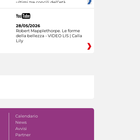
ultimi tre concili dell’età
28/05/2026
Robert Mapplethorpe. Le forme
della bellezza - VIDEO LIS | Calla
Lily
Calendario
News
Avvisi
Partner