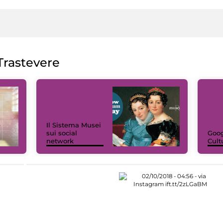
rastevere
Il Sistema Musei
sui social
Goog
network
Cult