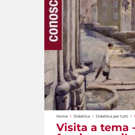
Home
>
Didattica
>
Didattica per tutti
>
Tu sei qui
Visita a tema 