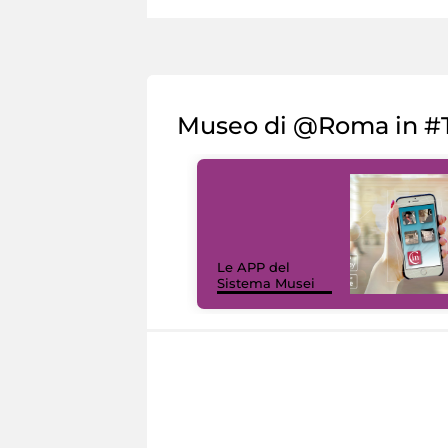
Museo di @Roma in #T
Le APP del
Sistema Musei