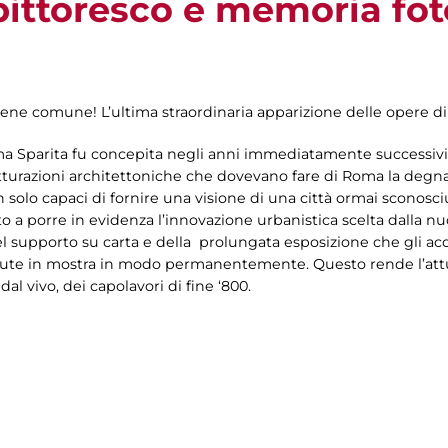
 pittoresco e memoria fo
bene comune! L’ultima straordinaria apparizione delle opere di
ma Sparita fu concepita negli anni immediatamente successivi a
urazioni architettoniche che dovevano fare di Roma la degna c
n solo capaci di fornire una visione di una città ormai sconosc
a porre in evidenza l’innovazione urbanistica scelta dalla nuo
del supporto su carta e della prolungata esposizione che gli acq
te in mostra in modo permanentemente. Questo rende l’attu
al vivo, dei capolavori di fine ‘800.