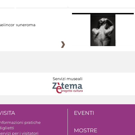
eiincomuneroma
Servizi museali
VISITA
EVENTI
Informazioni pratiche
iglietti
MOSTRE
ervizi per i visitatori