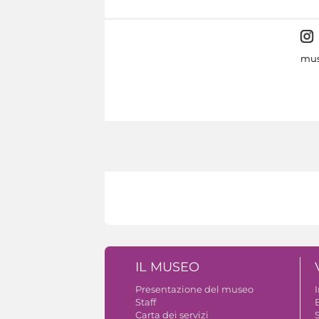
mus
IL MUSEO
Presentazione del museo
Staff
B
Carta dei servizi
S