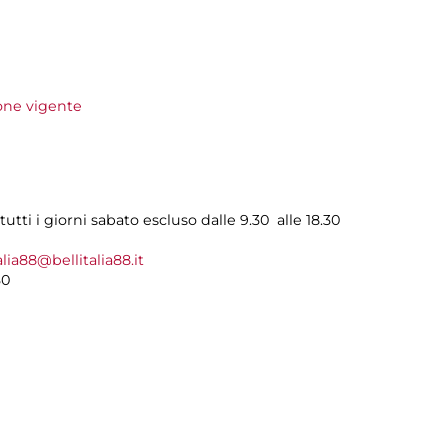
ione vigente
utti i giorni sabato escluso dalle 9.30 alle 18.30
alia88@bellitalia88.it
30