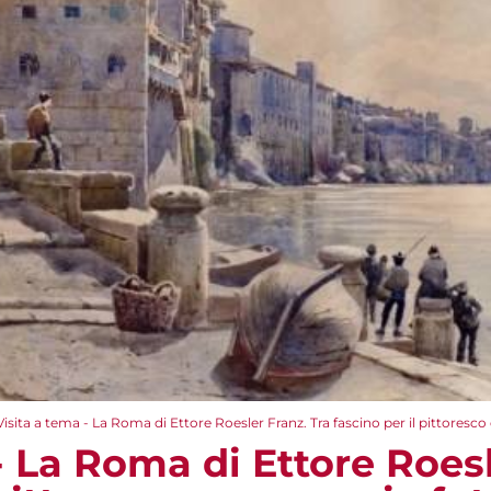
Visita a tema - La Roma di Ettore Roesler Franz. Tra fascino per il pittoresc
- La Roma di Ettore Roesl