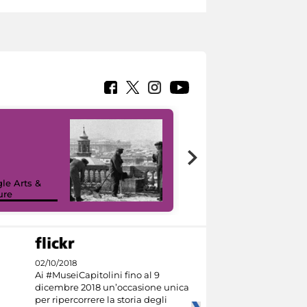
le Arts &
ure
I like MiC
02/10/2018
Ai #MuseiCapitolini fino al 9
dicembre 2018 un’occasione unica
per ripercorrere la storia degli