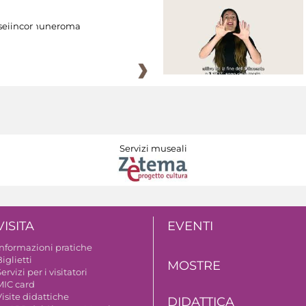
eiincomuneroma
Servizi museali
VISITA
EVENTI
Informazioni pratiche
iglietti
MOSTRE
ervizi per i visitatori
MIC card
isite didattiche
DIDATTICA