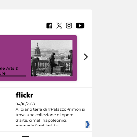
le Arts &
ure
I like MiC
04/10/2018
Al piano terra di #PalazzoPrimoli si
trova una collezione di opere
d’arte, cimeli napoleonici,
memorie familiari. La