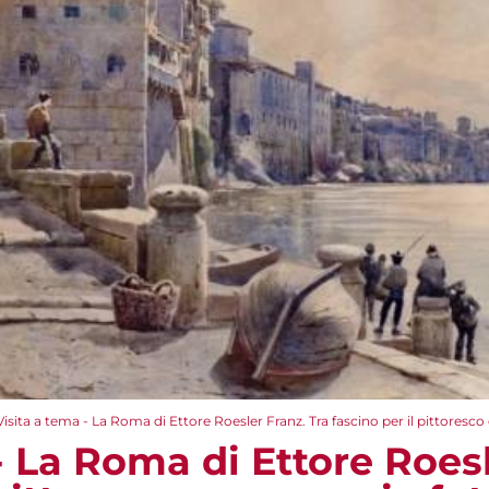
Visita a tema - La Roma di Ettore Roesler Franz. Tra fascino per il pittoresc
- La Roma di Ettore Roesl