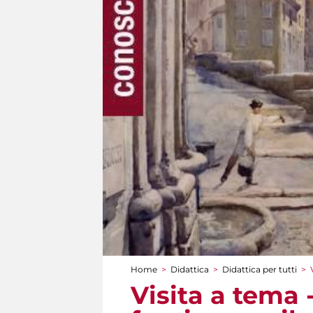
Home
>
Didattica
>
Didattica per tutti
>
Tu sei qui
Visita a tema 