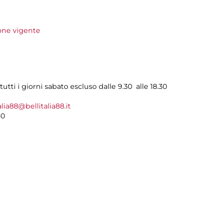
ione vigente
utti i giorni sabato escluso dalle 9.30 alle 18.30
alia88@bellitalia88.it
30