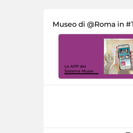
Museo di @Roma in #T
Le APP del
Sistema Musei