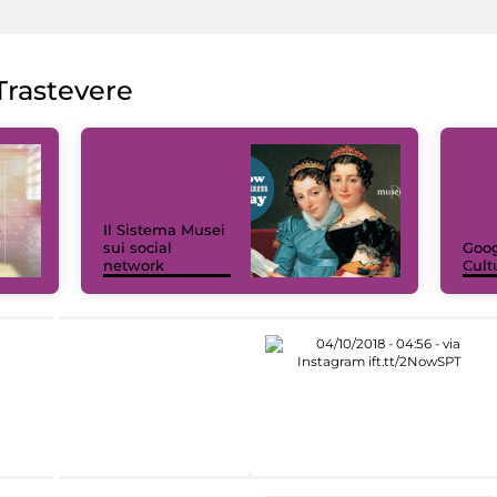
rastevere
Il Sistema Musei
sui social
Goog
network
Cult