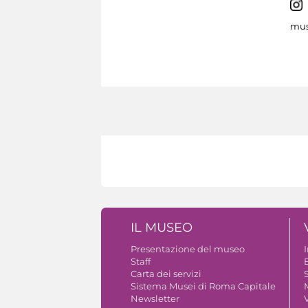
mus
IL MUSEO
Presentazione del museo
Staff
B
Carta dei servizi
S
Sistema Musei di Roma Capitale
Newsletter
V