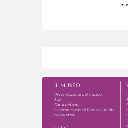
mus
IL MUSEO
Presentazione del museo
Staff
B
Carta dei servizi
S
Sistema Musei di Roma Capitale
Newsletter
V