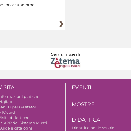
eiincomuneroma
Servizi museali
VISITA
EVENTI
Informazioni pratiche
iglietti
MOSTRE
ervizi per i visitatori
MIC card
isite didattiche
DIDATTICA
Le APP del Sistema Musei
Didattica per le scuole
Guide e cataloghi