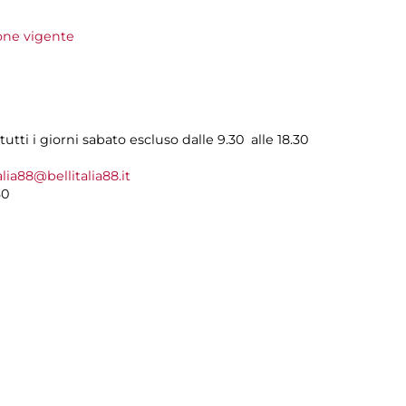
ione vigente
utti i giorni sabato escluso dalle 9.30 alle 18.30
alia88@bellitalia88.it
30