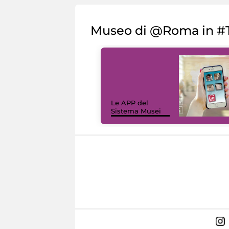
Museo di @Roma in #T
Le APP del
Sistema Musei