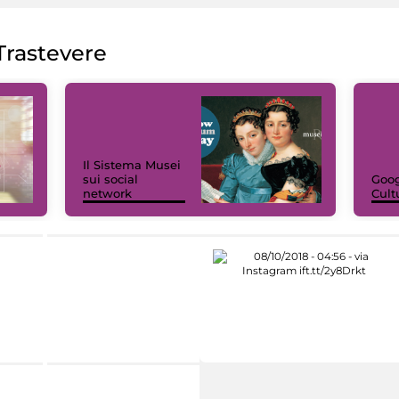
rastevere
Il Sistema Musei
sui social
Goog
network
Cult