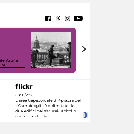
le Arts &
ure
I like MiC
08/10/2018
L'area trapezoidale di #piazza del
#Campidoglio è delimitata dai
due edifici dei #MuseiCapitolini
contrapposti, che