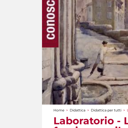
Home
>
Didattica
>
Didattica per tutti
>
Tu sei qui
Laboratorio - 