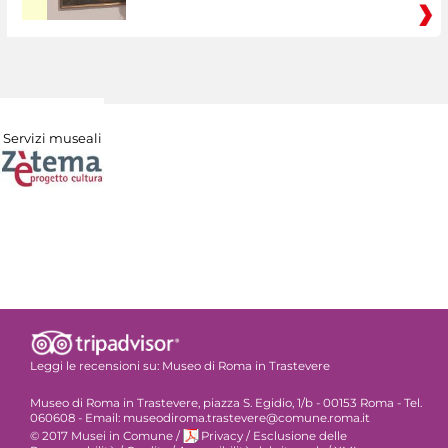
Servizi museali
Leggi le recensioni su:
Museo di Roma in Trastevere
Museo di Roma in Trastevere, piazza S. Egidio, 1/b - 00153 Roma - Tel.
060608 - Email: museodiroma.trastevere@comune.roma.it
© 2017 Musei in Comune
/
Privacy
/
Esclusione delle