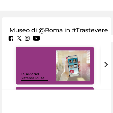
Museo di @Roma in #Trastevere
Il 
Le APP del
Mus
Sistema Musei
net