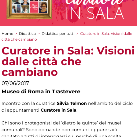
Home
>
Didattica
>
Didattica per tutti
>
Curatore in Sala: Visioni dalle
Tu sei qui
città che cambiano
Curatore in Sala: Visioni
dalle città che
cambiano
07/06/2017
Museo di Roma in Trastevere
Incontro con la curatrice
Silvia Telmon
nell'ambito del ciclo
di appuntamenti
Curatore in Sala
.
Chi sono i protagonisti del ‘dietro le quinte’ dei musei
comunali? Sono domande non comuni, eppure sarà
capitato a tutti di interrogarsi sul perché di una scelta