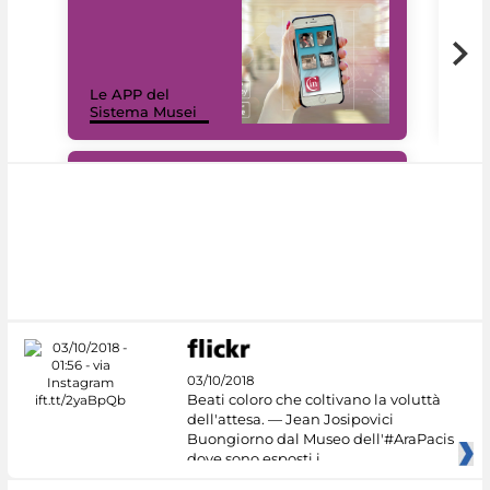
Il 
Le APP del
Mus
Sistema Musei
net
#DiscoverMiC
03/10/2018
Beati coloro che coltivano la voluttà
dell'attesa. — Jean Josipovici
Buongiorno dal Museo dell'#AraPacis
dove sono esposti i