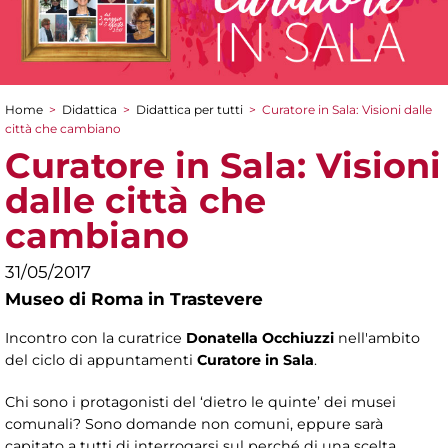
Home
>
Didattica
>
Didattica per tutti
>
Curatore in Sala: Visioni dalle
Tu sei qui
città che cambiano
Curatore in Sala: Visioni
dalle città che
cambiano
31/05/2017
Museo di Roma in Trastevere
Incontro con la curatrice
Donatella Occhiuzzi
nell'ambito
del ciclo di appuntamenti
Curatore in Sala
.
Chi sono i protagonisti del ‘dietro le quinte’ dei musei
comunali? Sono domande non comuni, eppure sarà
capitato a tutti di interrogarsi sul perché di una scelta