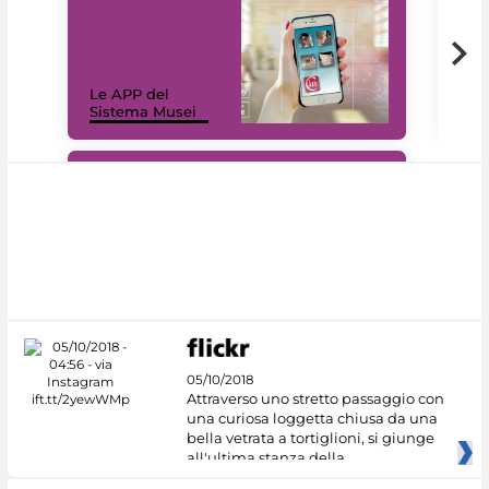
Il 
Le APP del
Mus
Sistema Musei
net
#DiscoverMiC
05/10/2018
Attraverso uno stretto passaggio con
una curiosa loggetta chiusa da una
bella vetrata a tortiglioni, si giunge
all'ultima stanza della