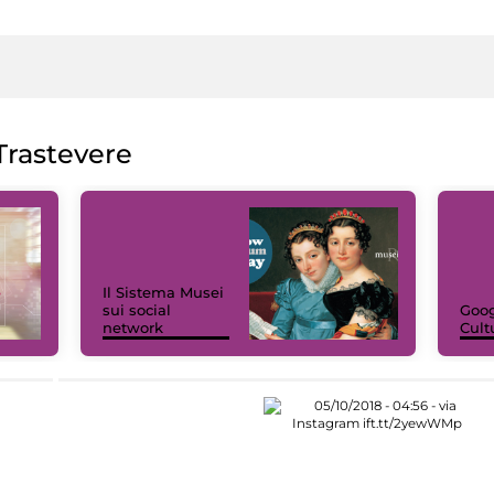
rastevere
Il Sistema Musei
sui social
Goog
network
Cult