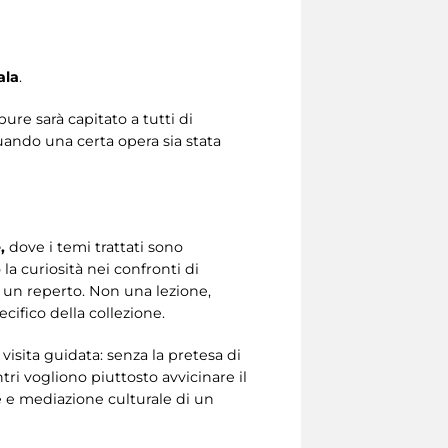
ala
.
re sarà capitato a tutti di
uando una certa opera sia stata
,
dove i temi trattati sono
 curiosità nei confronti di
 un reperto. Non una lezione,
ifico della collezione.
isita guidata: senza la pretesa di
ri vogliono piuttosto avvicinare il
 e mediazione culturale di un