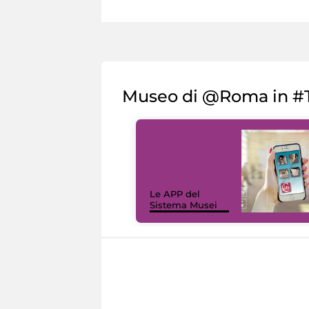
Museo di @Roma in #T
Le APP del
Sistema Musei