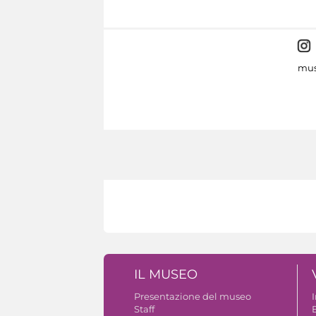
mus
IL MUSEO
Presentazione del museo
Staff
B