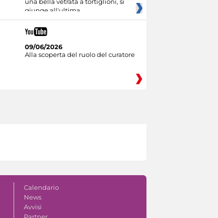
una bella vetrata a tortiglioni, si
giunge all'ultima
09/06/2026
Alla scoperta del ruolo del curatore
Calendario
News
Avvisi
Partner