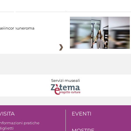
eiincomuneroma
Servizi museali
VISITA
EVENTI
Informazioni pratiche
iglietti
MOSTRE