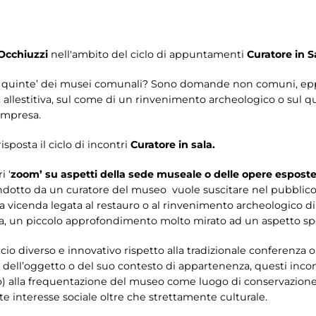
Occhiuzzi
nell'ambito del ciclo di appuntamenti
Curatore in S
 le quinte’ dei musei comunali? Sono domande non comuni, eppu
a allestitiva, sul come di un rinvenimento archeologico o sul q
ompresa.
sposta il ciclo di incontri
Curatore in sala.
i ‘
zoom’
su aspetti della sede museale o delle opere esposte
otto da un curatore del museo vuole suscitare nel pubblico la
a vicenda legata al restauro o al rinvenimento archeologico di
, un piccolo approfondimento molto mirato ad un aspetto spec
o diverso e innovativo rispetto alla tradizionale conferenza o v
a dell’oggetto o del suo contesto di appartenenza, questi incont
o) alla frequentazione del museo come luogo di conservazione
te interesse sociale oltre che strettamente culturale.