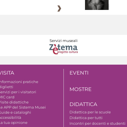
Servizi museali
VISITA
EVENTI
Informazioni pratiche
iglietti
MOSTRE
ervizi per i visitatori
MIC card
isite didattiche
DIDATTICA
Le APP del Sistema Musei
Didattica per le scuole
Guide e cataloghi
ccessibilità
Didattica per tutti
La tua opinione
Incontri per docenti e studenti