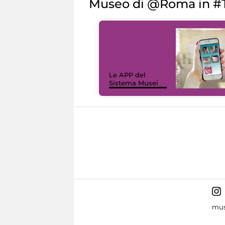
Museo di @Roma in #T
Le APP del
Sistema Musei
mus