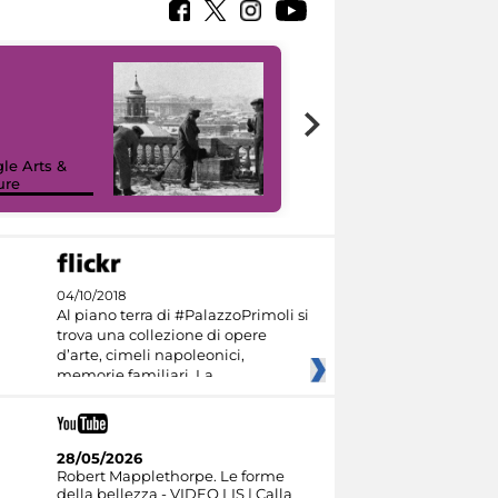
le Arts &
ure
I like MiC
04/10/2018
Al piano terra di #PalazzoPrimoli si
trova una collezione di opere
d’arte, cimeli napoleonici,
memorie familiari. La
28/05/2026
Robert Mapplethorpe. Le forme
della bellezza - VIDEO LIS | Calla