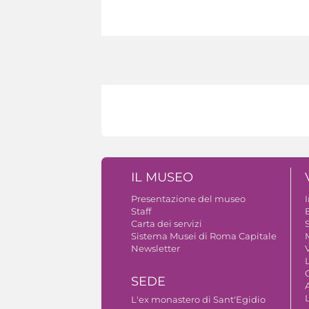
IL MUSEO
Presentazione del museo
Staff
B
Carta dei servizi
S
Sistema Musei di Roma Capitale
Newsletter
V
SEDE
A
L'ex monastero di Sant'Egidio