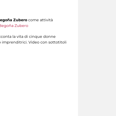
egoña Zubero
come attività
i Begoña Zubero
acconta la vita di cinque donne
 imprenditrici. Video con sottotitoli