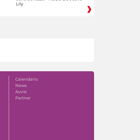
Lily
Calendario
News
Avvisi
Partner