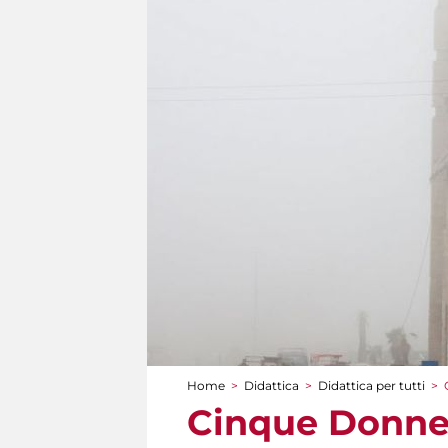
Home
>
Didattica
>
Didattica per tutti
>
Tu sei qui
Cinque Donne 