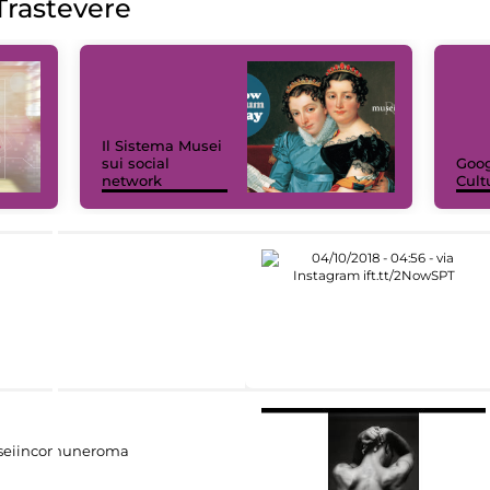
rastevere
Il Sistema Musei
sui social
Goog
network
Cult
eiincomuneroma