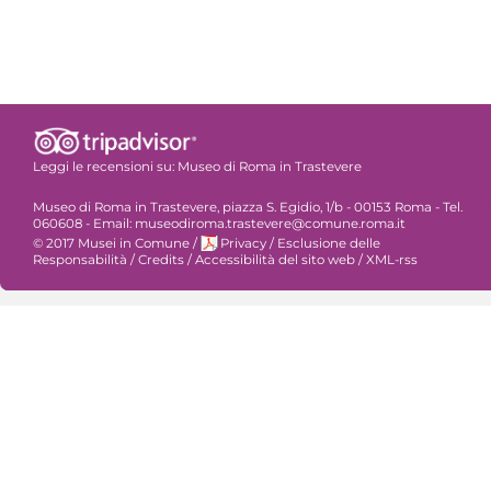
Leggi le recensioni su:
Museo di Roma in Trastevere
Museo di Roma in Trastevere, piazza S. Egidio, 1/b - 00153 Roma - Tel.
060608 - Email: museodiroma.trastevere@comune.roma.it
© 2017 Musei in Comune
/
Privacy
/
Esclusione delle
Responsabilità
/
Credits
/
Accessibilità del sito web
/
XML-rss