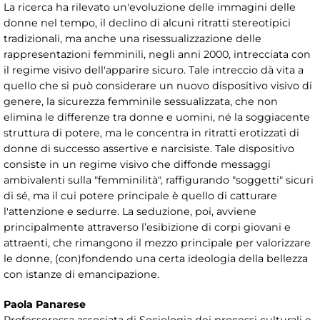
La ricerca ha rilevato un'evoluzione delle immagini delle
donne nel tempo, il declino di alcuni ritratti stereotipici
tradizionali, ma anche una risessualizzazione delle
rappresentazioni femminili, negli anni 2000, intrecciata con
il regime visivo dell'apparire sicuro. Tale intreccio dà vita a
quello che si può considerare un nuovo dispositivo visivo di
genere, la sicurezza femminile sessualizzata, che non
elimina le differenze tra donne e uomini, né la soggiacente
struttura di potere, ma le concentra in ritratti erotizzati di
donne di successo assertive e narcisiste. Tale dispositivo
consiste in un regime visivo che diffonde messaggi
ambivalenti sulla "femminilità", raffigurando "soggetti" sicuri
di sé, ma il cui potere principale è quello di catturare
l'attenzione e sedurre. La seduzione, poi, avviene
principalmente attraverso l’esibizione di corpi giovani e
attraenti, che rimangono il mezzo principale per valorizzare
le donne, (con)fondendo una certa ideologia della bellezza
con istanze di emancipazione.
Paola Panarese
Professoressa associata di Sociologia dei processi culturali e