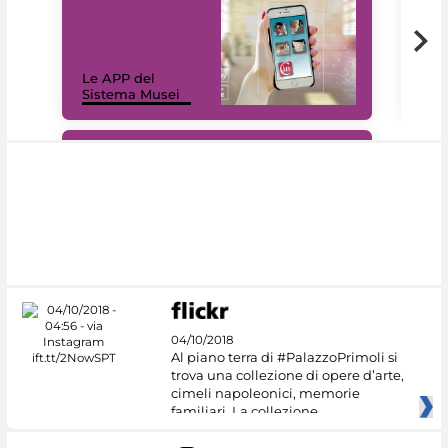
Il 
Le APP del
Mus
Sistema Musei
net
#DiscoverMiC
04/10/2018
Al piano terra di #PalazzoPrimoli si
trova una collezione di opere d’arte,
cimeli napoleonici, memorie
familiari. La collezione